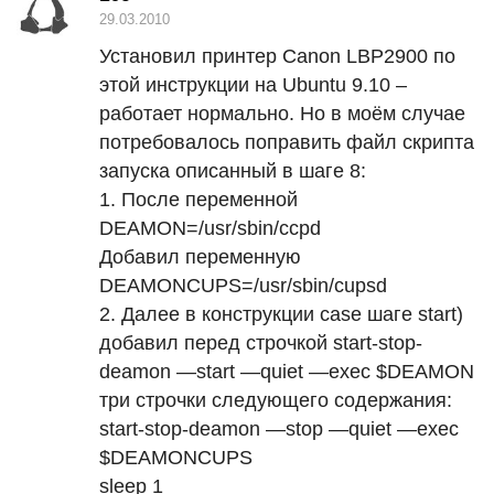
29.03.2010
Установил принтер Canon LBP2900 по
этой инструкции на Ubuntu 9.10 –
работает нормально. Но в моём случае
потребовалось поправить файл скрипта
запуска описанный в шаге 8:
1. После переменной
DEAMON
=/usr/sbin/ccpd
Добавил переменную
DEAMONCUPS
=/usr/sbin/cupsd
2. Далее в конструкции case шаге start)
добавил перед строчкой start-stop-
deamon —start —quiet —exec $DEAMON
три строчки следующего содержания:
start-stop-deamon —stop —quiet —exec
$DEAMONCUPS
sleep 1