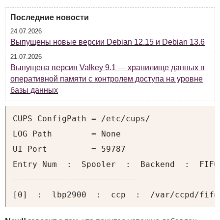
Последние новости
24.07.2026
Выпущены новые версии Debian 12.15 и Debian 13.6
21.07.2026
Выпущена версия Valkey 9.1 — хранилище данных в
оперативной памяти с контролем доступа на уровне
базы данных
CUPS_ConfigPath = /etc/cups/

LOG Path        = None

UI Port         = 59787

Entry Num  :  Spooler  :  Backend  :  FIFO
—————————————————————————-

[0]  :  lbp2900  :  ccp  :  /var/ccpd/fifo