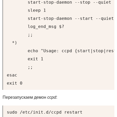
        start-stop-daemon --stop --quiet -
        sleep 1

        start-stop-daemon --start --quiet 
        log_end_msg $?

        ;;

  *)

        echo "Usage: ccpd {start|stop|rest
        exit 1

        ;;

esac

exit 0
Перезапускаем демон
ccpd
:
sudo /etc/init.d/ccpd restart