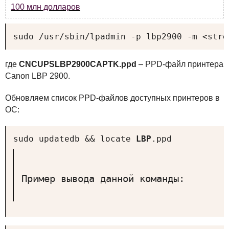
100 млн долларов
sudo /usr/sbin/lpadmin -p lbp2900 -m <stro
где
CNCUPSLBP2900CAPTK.ppd
–
PPD
-файл принтера
Canon
LBP
2900.
Обновляем список
PPD
-файлов доступных принтеров в
ОС:
sudo updatedb && locate 
LBP
.ppd
Пример вывода данной команды: