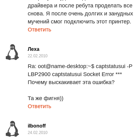
драйвера и после ребута проделать все
снова. Я после очень долгих и занудных
мучений смог подключить этот принтер.
Ответить
Леха
22.02.2010
Ra:
oot@name-desktop:~$ captstatusui -P
LBP2900 captstatusui Socket Error ***
Почему выскакивает эта ошибка?
Та же фигня))
Ответить
ilbonoff
24.02.2010