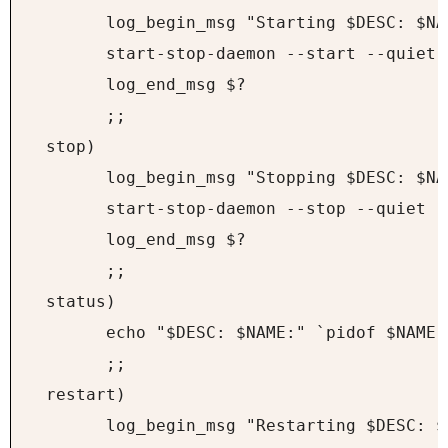
        log_begin_msg "Starting $DESC: $NAM
        start-stop-daemon --start --quiet 
        log_end_msg $?

        ;;

  stop)

        log_begin_msg "Stopping $DESC: $NAM
        start-stop-daemon --stop --quiet -
        log_end_msg $?

        ;;

  status)

        echo "$DESC: $NAME:" `pidof $NAME`

        ;;

  restart)

        log_begin_msg "Restarting $DESC: $N