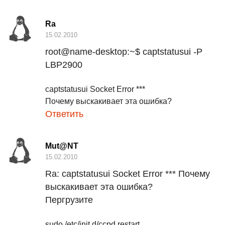
Ra
15.02.2010
root@name-desktop:~$ captstatusui -P
LBP2900
captstatusui Socket Error ***
Ответить
Mut@NT
15.02.2010
Ra:
captstatusui Socket Error *** Почему
выскакивает эта ошибка?
Пергрузите
sudo /etc/init.d/ccpd restart