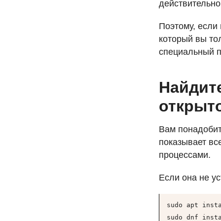
действительно
Поэтому, если
который вы то
специальный п
Найдит
открыт
Вам понадоби
показывает в
процессами.
Если она не ус
sudo apt inst
sudo dnf inst