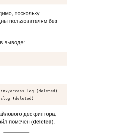
димо, поскольку
дны пользователям без
 в выводе:
inx/access.log (deleted)

yslog (deleted)
айлового дескриптора,
айл помечен (
deleted
).