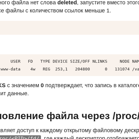
ного файла нет слова
deleted
, запустите вместо это
се файлы с количеством ссылок меньше 1.
     USER   FD   TYPE DEVICE SIZE/OFF NLINKS     NODE NAM
 www-data    4w   REG  253,1   204800      0   131074 /v
KS
с значением
0
подтверждает, что запись в каталог
ит данные.
овление файла через /proc/
вляет доступ к каждому открытому файловому дескр
, где каждый дескриптор отображает
roc/<PID>/fd/