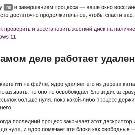
ду
и завершением процесса — ваше окно восстано
rm
асто достаточно продолжительное, чтобы спасти вас.
к проверить и восстановить жесткий диск на наличие
ows 11
самом деле работает удале
скаете
rm
на файле, ядро удаляет его из дерева ката
показывать, но оно не освобождает блоки диска сразу
 ссылок больше нуля, пока какой-либо процесс держ
него.
когда последний процесс закрывает этот дескриптор 
 до нуля, и ядро помечает эти блоки как свободные 