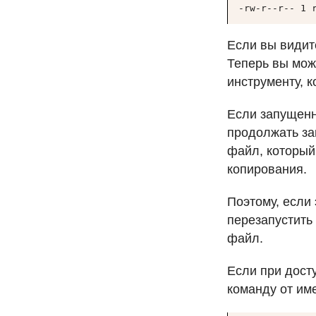
-rw-r--r-- 1 
Если вы видит
Теперь вы мож
инструменту, к
Если запущенн
продолжать з
файл, который
копирования.
Поэтому, если
перезапустить
файл.
Если при дост
команду от име