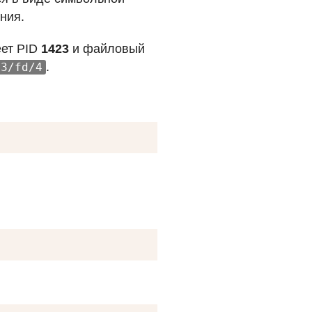
ния.
еет
PID
1423
и файловый
.
23/fd/4