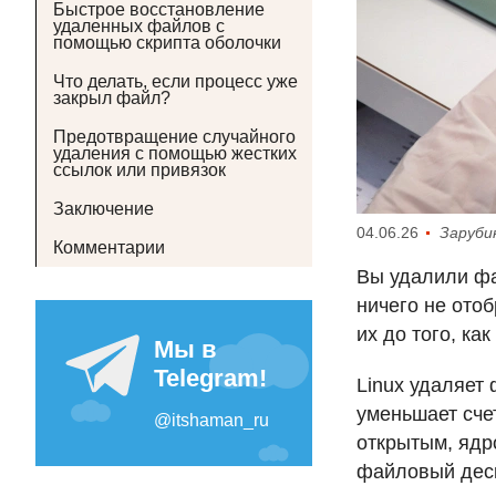
Быстрое восстановление
удаленных файлов с
помощью скрипта оболочки
Что делать, если процесс уже
закрыл файл?
Предотвращение случайного
удаления с помощью жестких
ссылок или привязок
Заключение
04.06.26
Заруби
Комментарии
Вы удалили фа
ничего не ото
их до того, ка
Linux удаляет
уменьшает сче
открытым, ядро
файловый деск