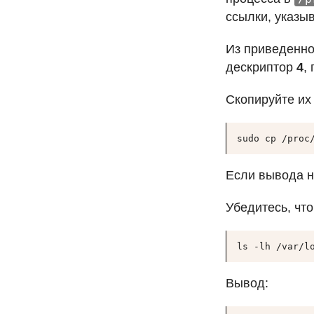
ссылки, указы
Из приведенн
дескриптор
4
,
Скопируйте их
sudo cp /proc
Если вывода не
Убедитесь, чт
ls -lh /var/l
Вывод: