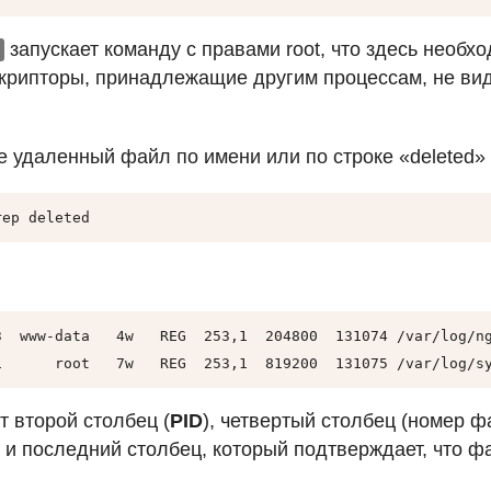
запускает команду с правами root, что здесь необхо
рипторы, принадлежащие другим процессам, не ви
е удаленный файл по имени или по строке «deleted»
rep deleted
3  www-data   4w   REG  253,1  204800  131074 /var/log/ng
1      root   7w   REG  253,1  819200  131075 /var/log/s
т второй столбец (
PID
), четвертый столбец (номер ф
) и последний столбец, который подтверждает, что ф