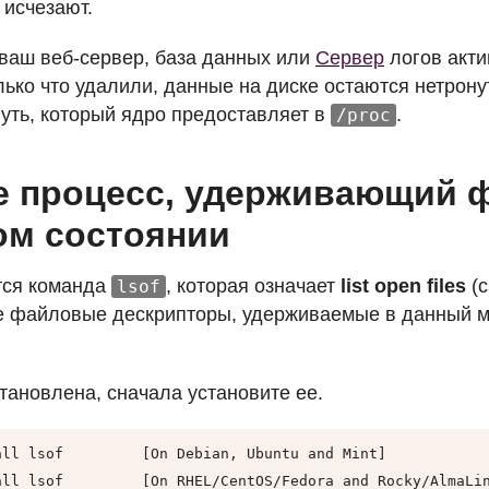
 исчезают.
 ваш веб-сервер, база данных или
Сервер
логов акти
лько что удалили, данные на диске остаются нетрон
уть, который ядро предоставляет в
.
/proc
е процесс, удерживающий 
ом состоянии
тся команда
, которая означает
list open files
(с
lsof
се файловые дескрипторы, удерживаемые в данный 
тановлена, сначала установите ее.
all lsof         [On Debian, Ubuntu and Mint]

all lsof         [On RHEL/CentOS/Fedora and Rocky/AlmaLi