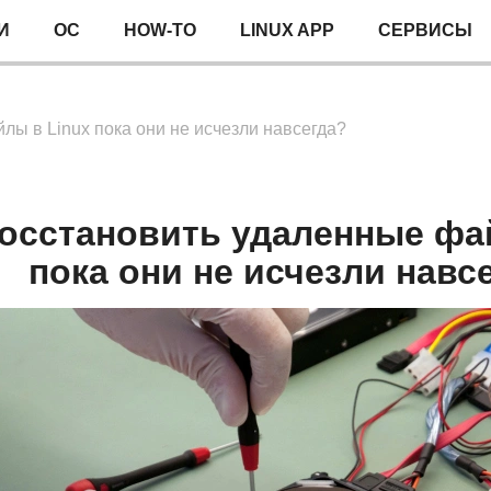
И
ОС
HOW-TO
LINUX APP
СЕРВИСЫ
лы в Linux пока они не исчезли навсегда?
восстановить удаленные фа
пока они не исчезли навс