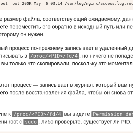
root root 200K May  6 03:14 /var/log/nginx/access.log.re
е размер файла, соответствующий ожидаемому, дан
ете переместить его обратно в исходный путь или п
оторому он нужен.
ый процесс по-прежнему записывает в удаленный де
аписывать в
, но ничего не попад
/proc/<PID>/fd/4
 вы только что скопировали, поскольку это момента
 этот процесс — записывает в журнал, который вам н
 его после восстановления файла, чтобы он снова 
упе к
вы видите
/proc/<PID>/fd/4
Permission de
ни root с
, либо проверьте, существует ли
PID
,
sudo