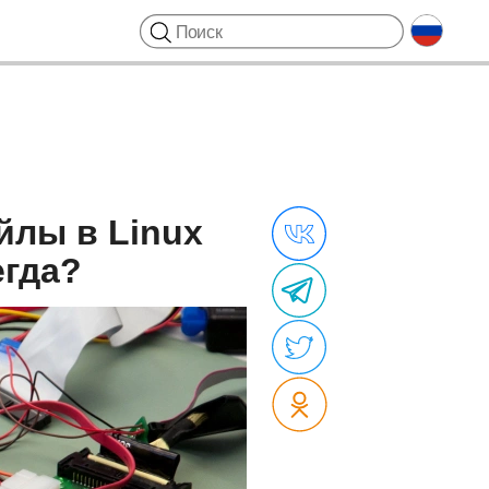
йлы в Linux
егда?