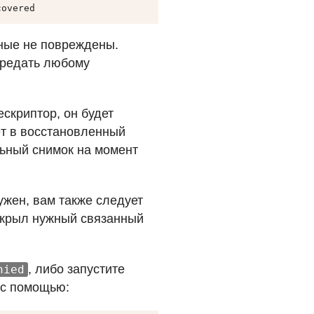
covered
ные не повреждены.
ередать любому
скриптор, он будет
ёт в восстановленный
льный снимок на момент
ужен, вам также следует
открыл нужный связанный
, либо запустите
nied
 с помощью: