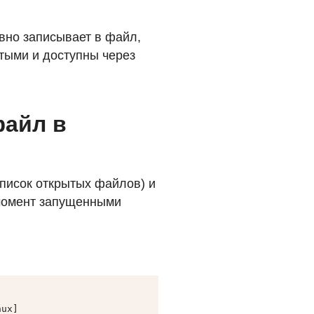
вно записывает в файл,
утыми и доступны через
файл в
писок открытых файлов) и
момент запущенными
nux]