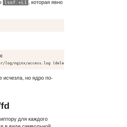
го
, которая явно
lsof +L1
E

ar/log/nginx/access.log (deleted)
е исчезла, но ядро по-
fd
иптору для каждого
ся в виде символьной