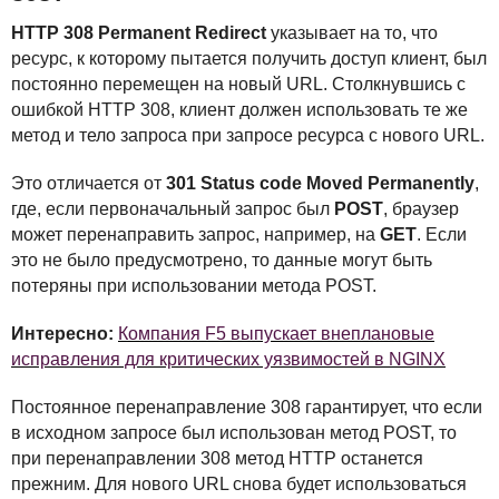
HTTP
308 Permanent Redirect
указывает на то, что
ресурс, к которому пытается получить доступ клиент, был
постоянно перемещен на новый
URL
. Столкнувшись с
ошибкой
HTTP
308, клиент должен использовать те же
метод и тело запроса при запросе ресурса с нового
URL
.
Это отличается от
301 Status code Moved Permanently
,
где, если первоначальный запрос был
POST
, браузер
может перенаправить запрос, например, на
GET
. Если
это не было предусмотрено, то данные могут быть
потеряны при использовании метода
POST
.
Интересно:
Компания F5 выпускает внеплановые
исправления для критических уязвимостей в NGINX
Постоянное перенаправление 308 гарантирует, что если
в исходном запросе был использован метод
POST
, то
при перенаправлении 308 метод
HTTP
останется
прежним. Для нового
URL
снова будет использоваться