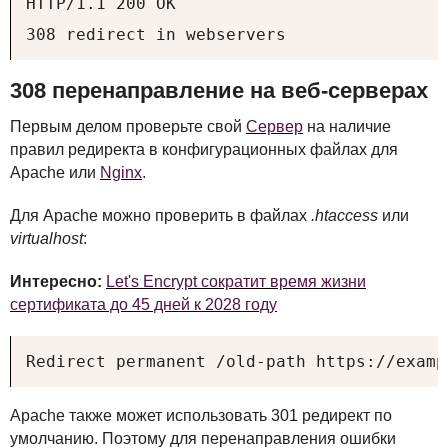
HTTP/1.1 200 OK

308 redirect in webservers
308 перенаправление на веб-серверах
Первым делом проверьте свой
Сервер
на наличие
правил редиректа в конфигурационных файлах для
Apache или
Nginx
.
Для Apache можно проверить в файлах
.htaccess
или
virtualhost
:
Интересно:
Let's Encrypt сократит время жизни
сертификата до 45 дней к 2028 году
Redirect permanent /old-path https://examp
Apache также может использовать 301 редирект по
умолчанию. Поэтому для перенаправления ошибки