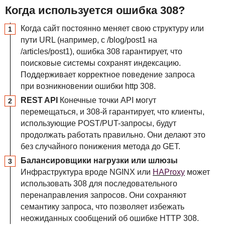
Когда используется ошибка 308?
Когда сайт постоянно меняет свою структуру или
пути
URL
(например, с /blog/post1 на
/articles/post1), ошибка 308 гарантирует, что
поисковые системы сохранят индексацию.
Поддерживает корректное поведение запроса
при возникновении ошибки http 308.
REST
API
Конечные точки
API
могут
перемещаться, и 308-й гарантирует, что клиенты,
использующие
POST
/PUT-запросы, будут
продолжать работать правильно. Они делают это
без случайного понижения метода до
GET
.
Балансировщики нагрузки или шлюзы
Инфраструктура вроде
NGINX
или
HAP
roxy
может
использовать 308 для последовательного
перенаправления запросов. Они сохраняют
семантику запроса, что позволяет избежать
неожиданных сообщений об ошибке
HTTP
308.