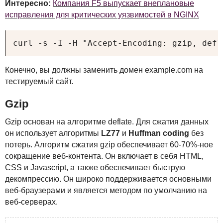
Интересно:
Компания F5 выпускает внеплановые
исправления для критических уязвимостей в NGINX
curl -s -I -H "Accept-Encoding: gzip, defl
Конечно, вы должны заменить домен example.com на
тестируемый сайт.
Gzip
Gzip основан на алгоритме deflate. Для сжатия данных
он использует алгоритмы
LZ77
и
Huffman coding
без
потерь.
Алгоритм сжатия gzip обеспечивает 60-70%-ное
сокращение веб-контента. Он включает в себя
HTML
,
CSS
и Javascript, а также обеспечивает быструю
декомпрессию. Он широко поддерживается основными
веб-браузерами и является методом по умолчанию на
веб-серверах.