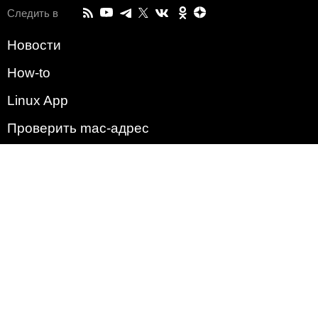
Следить в
Новости
How-to
Linux App
Проверить mac-адрес
Зачем этот сайт?
Политика
Наша команда
Список всех уязвимостей
Операционные системы
2009 - 2026