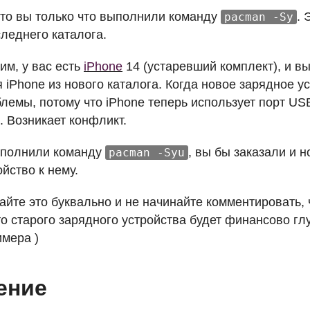
что вы только что выполнили команду
. 
pacman -Sy
леднего каталога.
им, у вас есть
iPhone
14 (устаревший комплект), и в
 iPhone из нового каталога. Когда новое зарядное ус
блемы, потому что iPhone теперь использует порт
US
g. Возникает конфликт.
ыполнили команду
, вы бы заказали и 
pacman -Syu
йство к нему.
айте это буквально и не начинайте комментировать, 
о старого зарядного устройства будет финансово г
имера )
ение