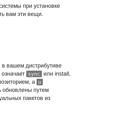
 системы при установке
ть вам эти вещи.
 в вашем дистрибутиве
означает
или install,
sync
позиторием, а
u
ть обновлены путем
уальных пакетов из