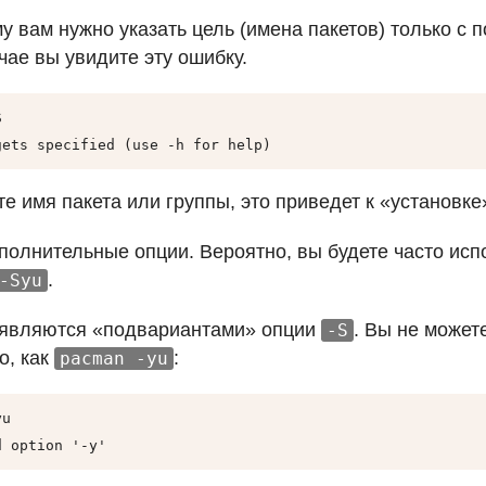
у вам нужно указать цель (имена пакетов) только с
чае вы увидите эту ошибку.


gets specified (use -h for help)
е имя пакета или группы, это приведет к «установке
ополнительные опции. Вероятно, вы будете часто исп
.
-Syu
являются «подвариантами» опции
. Вы не может
-S
о, как
:
pacman -yu
u

d option '-y'