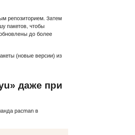
ым репозиторием. Затем
шу пакетов, чтобы
 обновлены до более
пакеты (новые версии) из
yu» даже при
оманда pacman в