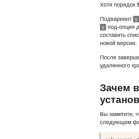
Хотя порядок
Подвариант
y
под-опция д
u
составить спи
новой версии.
После заверше
удаленного хр
Зачем в
установ
Вы заметите, ч
следующем фо