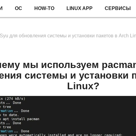
И
ОС
HOW-TO
LINUX APP
СЕРВИСЫ
yu для обновления системы и установки пакетов в Arch Li
ему мы используем pacman
ения системы и установки п
Linux?