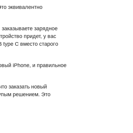
Это эквивалентно
ы заказываете зарядное
тройство придет, у вас
B
type C вместо старого
новый iPhone, и правильное
что заказать новый
лупым решением. Это