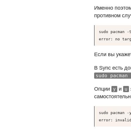
Именно поэтом
противном слу
sudo pacman -S
error: no tar
Если вы укажет
В Sync есть д
sudo pacman 
Опции
и
y
u
самостоятельн
sudo pacman -y
error: invali