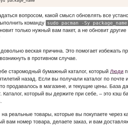
Syu package_name
адаться вопросом, какой смысл обновлять все устан
выполнить команду
sudo pacman -Sy package_name
ановит только нужный вам пакет, а не обновит други
?
ь довольно веская причина. Это помогает избежать п
возникнуть в противном случае.
ебе старомодный бумажный каталог, который
Люди
п
тилетий назад. Если вы получали каталог по почте и
что продавалось в магазине, и текущие цены. База д
г. Каталог, который вы держите при себе, – это кэш 
.
 на реальные товары, которые вы покупаете через ка
ый вам номер товара, делаете заказ, и вам доставля