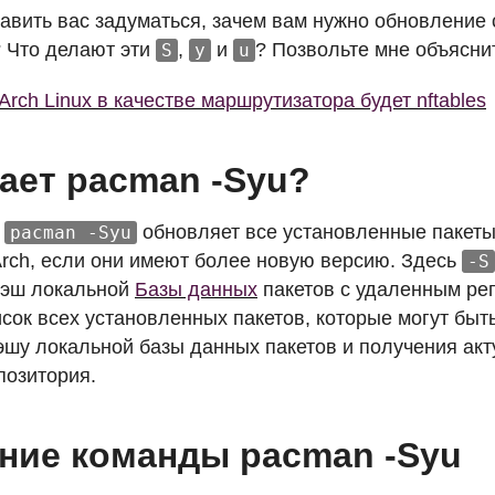
тавить вас задуматься, зачем вам нужно обновление
? Что делают эти
,
и
? Позвольте мне объясни
S
y
u
Arch Linux в качестве маршрутизатора будет nftables
ает pacman -Syu?
,
обновляет все установленные пакеты
pacman -Syu
 Arch, если они имеют более новую версию. Здесь
-S
кэш локальной
Базы данных
пакетов с удаленным ре
исок всех установленных пакетов, которые могут бы
эшу локальной базы данных пакетов и получения акт
позитория.
ние команды pacman -Syu