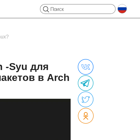
nux?
 -Syu для
акетов в Arch