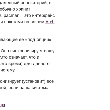
даленный репозиторий, в
 обычно хранит
. pacman – это интерфейс
ния пакетами на вашем
Arch
вающие ее «под-опции».
. Она синхронизирует вашу
Это означает, что и
 это время) для данного
систему.
онизирует (установит) все
фой, если ваша система
ust