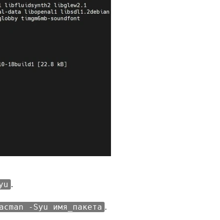
.
yu
.
acman -Syu имя_пакета