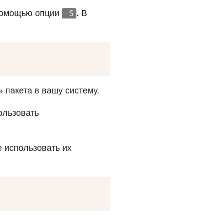
 помощью опции
. В
-S
» пакета в вашу систему.
ользовать
е использовать их