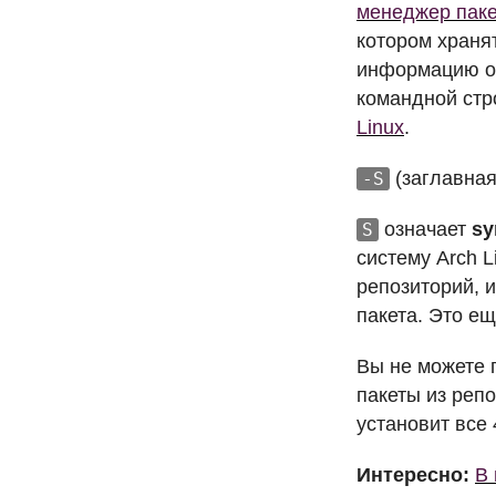
менеджер паке
котором храня
информацию о 
командной стр
Linux
.
(заглавная
-S
означает
sy
S
систему Arch L
репозиторий, 
пакета. Это ещ
Вы не можете 
пакеты из реп
установит все 
Интересно:
В 