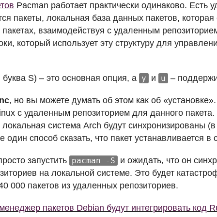
тов
Pacman работает практически одинаково. Есть у
тся пакеты, локальная база данных пакетов, которая
пакетах, взаимодействуя с удаленным репозиторием
оки, который использует эту структуру для управле
 буква S) – это основная опция, а
и
– поддержи
y
u
nc
, но вы можете думать об этом как об «установке»
inux с удаленным репозиторием для данного пакета. 
и локальная система Arch будут синхронизированы (в
е один способ сказать, что пакет устанавливается в 
просто запустить
и ожидать, что он синхр
pacman -S
озиториев на локальной системе. Это будет катастро
40 000 пакетов из удаленных репозиториев.
менеджер пакетов Debian будут интегрировать код R