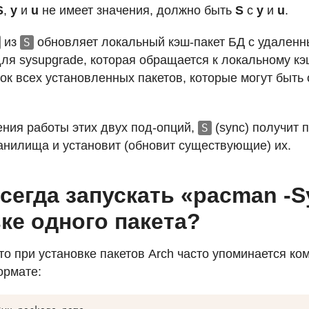
S
,
y
и
u
не имеет значения, должно быть
S
с
y
и
u
.
из
обновляет локальный кэш-пакет БД с удаленн
S
ля sysupgrade, которая обращается к локальному кэ
сок всех установленных пакетов, которые могут быть
ния работы этих двух под-опций,
(sync) получит 
S
анилища и установит (обновит существующие) их.
сегда запускать «pacman -S
ке одного пакета?
то при установке пакетов Arch часто упоминается к
рмате: