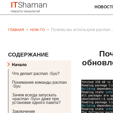
IT
Shaman
НОВОСТ
Новости технологий
Почему мы используем pacman -S
ГЛАВНАЯ
HOW-TO
Поч
СОДЕРЖАНИЕ
обновл
Начало
Что делает pacman -Syu?
Понимание команды pacman
-Syu
Зачем всегда запускать
«pacman -Syu» даже при
установке одного пакета?
Заключение