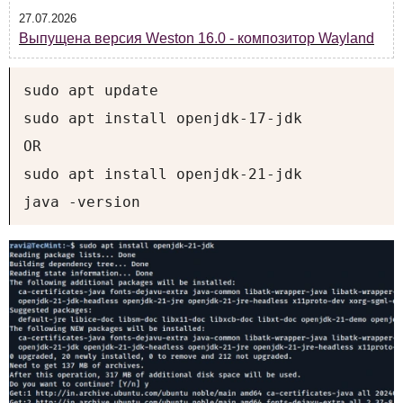
27.07.2026
Выпущена версия Weston 16.0 - композитор Wayland
sudo apt update

sudo apt install openjdk-17-jdk

OR

sudo apt install openjdk-21-jdk

java -version