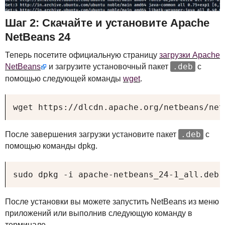
Шаг 2: Скачайте и установите Apache
NetBeans 24
Теперь посетите официальную страницу
загрузки Apache
.deb
NetBeans
и загрузите установочный пакет
с
помощью следующей команды
wget
.
wget https://dlcdn.apache.org/netbeans/net
.deb
После завершения загрузки установите пакет
с
помощью команды dpkg.
sudo dpkg -i apache-netbeans_24-1_all.deb
После установки вы можете запустить NetBeans из меню
приложений или выполнив следующую команду в
терминале.