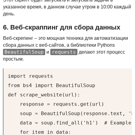
указанное время, в данном случае утром в 10:00 каждый
день.
6. Веб-скраппинг для сбора данных
Веб-скрепинг – это мощная техника для автоматизации
сбора данных с веб-сайтов, а библиотеки Pythons
BeautifulSoup
requests
и
делают этот процесс
простым.
import requests

from bs4 import BeautifulSoup

def scrape_website(url):

    response = requests.get(url)

    soup = BeautifulSoup(response.text, 'h
    data = soup.find_all('h1')  # Example:
    for item in data:
