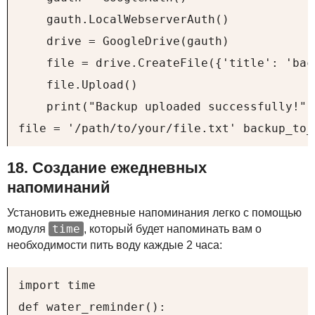
    gauth.LocalWebserverAuth()

    drive = GoogleDrive(gauth)

    file = drive.CreateFile({'title': 'bac
    file.Upload()

    print("Backup uploaded successfully!")

file = '/path/to/your/file.txt' backup_to_
18. Создание ежедневных
напоминаний
Установить ежедневные напоминания легко с помощью
time
модуля
, который будет напоминать вам о
необходимости пить воду каждые 2 часа:
import time

def water_reminder():
