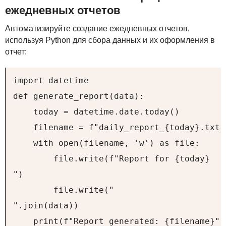
ежедневных отчетов
Автоматизируйте создание ежедневных отчетов,
используя Python для сбора данных и их оформления в
отчет:
import datetime

def generate_report(data):

    today = datetime.date.today()

    filename = f"daily_report_{today}.txt"

    with open(filename, 'w') as file:

        file.write(f"Report for {today}

")

        file.write("

".join(data))

    print(f"Report generated: {filename}")
