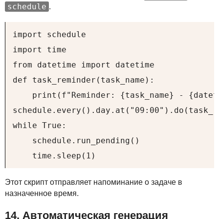
schedule
.
import schedule

import time

from datetime import datetime

def task_reminder(task_name):

    print(f"Reminder: {task_name} - {datet
schedule.every().day.at("09:00").do(task_r
while True:

    schedule.run_pending()

    time.sleep(1)
Этот скрипт отправляет напоминание о задаче в
назначенное время.
14. Автоматическая генерация