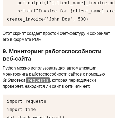
    pdf.output(f"{client_name}_invoice.pdf"
    print(f"Invoice for {client_name} crea
create_invoice('John Doe', 500)
Этот скрипт создает простой счет-фактуру и сохраняет
его в формате
PDF
.
9. Мониторинг работоспособности
веб-сайта
Python можно использовать для автоматизации
мониторинга работоспособности сайтов с помощью
requests
библиотеки
, которая периодически
проверяет, находится ли сайт в сети или нет:
import requests

import time

def check_website(url):
