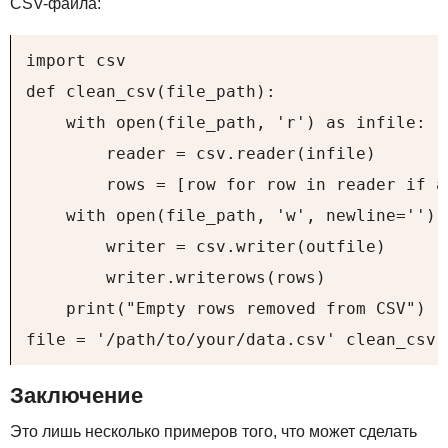
CSV
-файла:
import csv

def clean_csv(file_path):

    with open(file_path, 'r') as infile:

        reader = csv.reader(infile)

        rows = [row for row in reader if an
    with open(file_path, 'w', newline='') 
        writer = csv.writer(outfile)

        writer.writerows(rows)

    print("Empty rows removed from CSV")

file = '/path/to/your/data.csv' clean_csv(
Заключение
Это лишь несколько примеров того, что может сделать