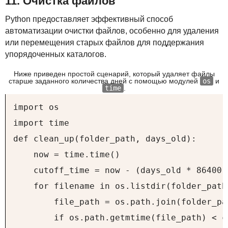
11. Очистка файлов
Python предоставляет эффективный способ
автоматизации очистки файлов, особенно для удаления
или перемещения старых файлов для поддержания
упорядоченных каталогов.
Ниже приведен простой сценарий, который удаляет файлы
старше заданного количества дней с помощью модулей
os
и
time
.
import os

import time

def clean_up(folder_path, days_old):

    now = time.time()

    cutoff_time = now - (days_old * 86400)
    for filename in os.listdir(folder_path)
        file_path = os.path.join(folder_pa
        if os.path.getmtime(file_path) < c