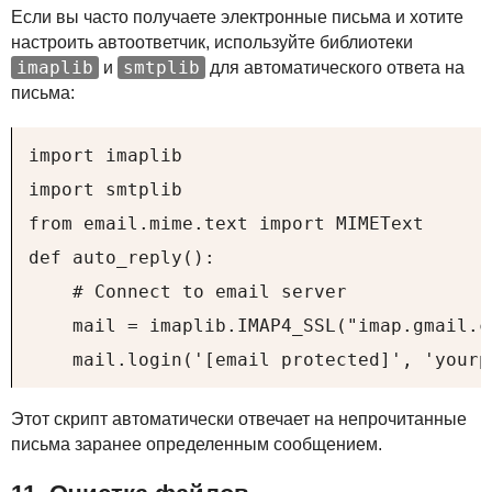
Если вы часто получаете электронные письма и хотите
настроить автоответчик, используйте библиотеки
imaplib
smtplib
и
для автоматического ответа на
письма:
import imaplib

import smtplib

from email.mime.text import MIMEText

def auto_reply():

    # Connect to email server

    mail = imaplib.IMAP4_SSL("imap.gmail.co
    mail.login('[email protected]', 'yourp
Этот скрипт автоматически отвечает на непрочитанные
письма заранее определенным сообщением.