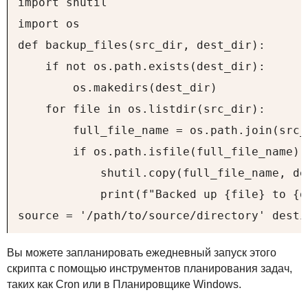
import shutil

import os

def backup_files(src_dir, dest_dir):

    if not os.path.exists(dest_dir):

        os.makedirs(dest_dir)

    for file in os.listdir(src_dir):

        full_file_name = os.path.join(src_d
        if os.path.isfile(full_file_name):

            shutil.copy(full_file_name, des
            print(f"Backed up {file} to {de
source = '/path/to/source/directory' desti
Вы можете запланировать ежедневный запуск этого
скрипта с помощью инструментов планирования задач,
таких как Сron или в Планировщике Windows.