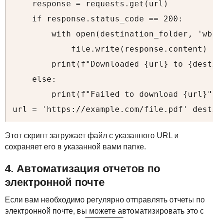
    response = requests.get(url)

    if response.status_code == 200:

        with open(destination_folder, 'wb')
            file.write(response.content)

        print(f"Downloaded {url} to {desti
    else:

        print(f"Failed to download {url}")

url = 'https://example.com/file.pdf' desti
Этот скрипт загружает файл с указанного
URL
и
сохраняет его в указанной вами папке.
4. Автоматизация отчетов по
электронной почте
Если вам необходимо регулярно отправлять отчеты по
электронной почте, вы можете автоматизировать это с