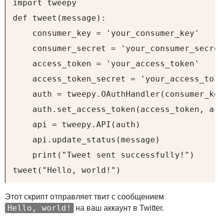
import tweepy

def tweet(message):

    consumer_key = 'your_consumer_key'

    consumer_secret = 'your_consumer_secret
    access_token = 'your_access_token'

    access_token_secret = 'your_access_toke
    auth = tweepy.OAuthHandler(consumer_ke
    auth.set_access_token(access_token, ac
    api = tweepy.API(auth)

    api.update_status(message)

    print("Tweet sent successfully!")

tweet("Hello, world!")
Этот скрипт отправляет твит с сообщением
Hello, world!
на ваш аккаунт в Twitter.