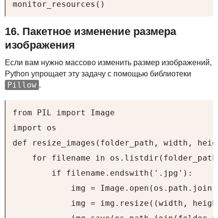
monitor_resources()
16. Пакетное изменение размера
изображения
Если вам нужно массово изменить размер изображений,
Python упрощает эту задачу с помощью библиотеки
Pillow
.
from PIL import Image

import os

def resize_images(folder_path, width, heigh
    for filename in os.listdir(folder_path)
        if filename.endswith('.jpg'):

            img = Image.open(os.path.join(
            img = img.resize((width, height