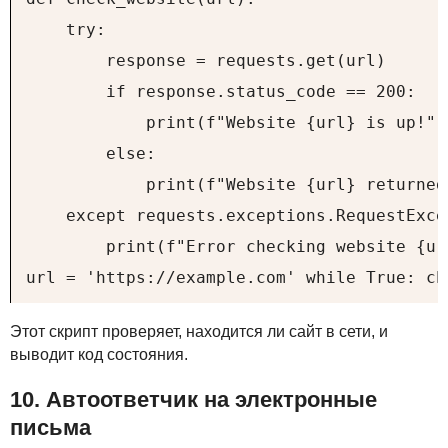
    try:

        response = requests.get(url)

        if response.status_code == 200:

            print(f"Website {url} is up!")

        else:

            print(f"Website {url} returned
    except requests.exceptions.RequestExce
        print(f"Error checking website {url
url = 'https://example.com' while True: ch
Этот скрипт проверяет, находится ли сайт в сети, и
выводит код состояния.
10. Автоответчик на электронные
письма