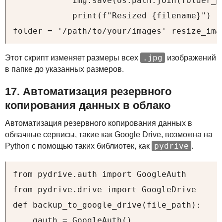
            img.save(os.path.join(folder_p
            print(f"Resized {filename}")

folder = '/path/to/your/images' resize_ima
.jpg
Этот скрипт изменяет размеры всех
изображений
в папке до указанных размеров.
17. Автоматизация резервного
копирования данных в облако
Автоматизация резервного копирования данных в
облачные сервисы, такие как Google Drive, возможна на
pydrive
Python с помощью таких библиотек, как
.
from pydrive.auth import GoogleAuth

from pydrive.drive import GoogleDrive

def backup_to_google_drive(file_path):

    gauth = GoogleAuth()
