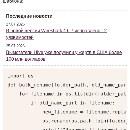
шаблона:
Последние новости
27.07.2026
В новой версии Wireshark 4.6.7 исправлено 12
уязвимостей
25.07.2026
Вымогатели Hive уже получили у жертв в США более
100 млн долларов
import os

def bulk_rename(folder_path, old_name_part
    for filename in os.listdir(folder_path)
        if old_name_part in filename:

            new_filename = filename.replac
            os.rename(os.path.join(folder_
            print(f"Renamed {filename} to 