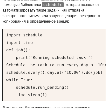
schedule
помощью библиотеки
, которая позволяет
автоматизировать такие задачи, как отправка
электронного письма или запуск сценария резервного
копирования в определенное время:
import schedule

import time

def job():

    print("Running scheduled task!")

Schedule the task to run every day at 10:00
schedule.every().day.at("10:00").do(job)

while True:

    schedule.run_pending()

    time.sleep(1)
Этот скрипт будет запускать и запускать задачи в