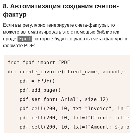
8. Автоматизация создания счетов-
фактур
Если вы регулярно генерируете счета-фактуры, то
можете автоматизировать это с помощью библиотек
Fpdf
вроде
, которые будут создавать счета-фактуры в
формате
PDF
:
from fpdf import FPDF

def create_invoice(client_name, amount):

    pdf = FPDF()

    pdf.add_page()

    pdf.set_font("Arial", size=12)

    pdf.cell(200, 10, txt="Invoice", ln=Tr
    pdf.cell(200, 10, txt=f"Client: {clien
    pdf.cell(200, 10, txt=f"Amount: ${amou