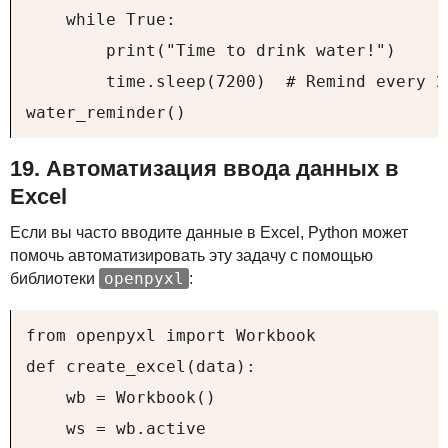
    while True:

        print("Time to drink water!")

        time.sleep(7200)  # Remind every 2 
water_reminder()
19. Автоматизация ввода данных в
Excel
Если вы часто вводите данные в Excel, Python может
помочь автоматизировать эту задачу с помощью
openpyxl
библиотеки
:
from openpyxl import Workbook

def create_excel(data):

    wb = Workbook()

    ws = wb.active
