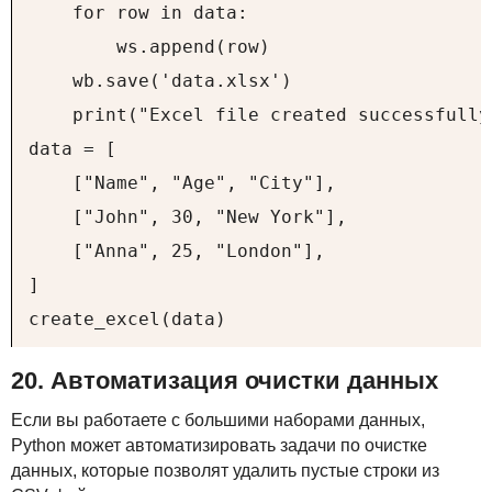
    for row in data:

        ws.append(row)

    wb.save('data.xlsx')

    print("Excel file created successfully!
data = [

    ["Name", "Age", "City"],

    ["John", 30, "New York"],

    ["Anna", 25, "London"],

]

create_excel(data)
20. Автоматизация очистки данных
Если вы работаете с большими наборами данных,
Python может автоматизировать задачи по очистке
данных, которые позволят удалить пустые строки из