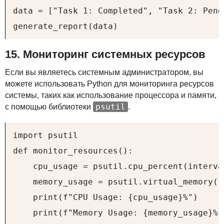
data = ["Task 1: Completed", "Task 2: Pend
generate_report(data)
15. Мониторинг системных ресурсов
Если вы являетесь системным администратором, вы
можете использовать Python для мониторинга ресурсов
системы, таких как использование процессора и памяти,
psutil
с помощью библиотеки
.
import psutil

def monitor_resources():

    cpu_usage = psutil.cpu_percent(interval
    memory_usage = psutil.virtual_memory().
    print(f"CPU Usage: {cpu_usage}%")

    print(f"Memory Usage: {memory_usage}%")