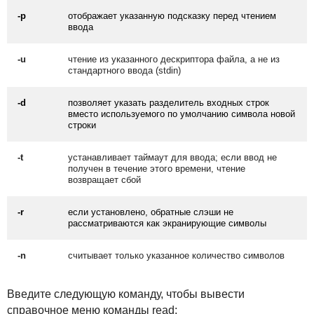
-p
отображает указанную подсказку перед чтением
ввода
-u
чтение из указанного дескриптора файла, а не из
стандартного ввода (stdin)
-d
позволяет указать разделитель входных строк
вместо используемого по умолчанию символа новой
строки
-t
устанавливает таймаут для ввода; если ввод не
получен в течение этого времени, чтение
возвращает сбой
-r
если установлено, обратные слэши не
рассматриваются как экранирующие символы
-n
считывает только указанное количество символов
Введите следующую команду, чтобы вывести
справочное меню команды read: