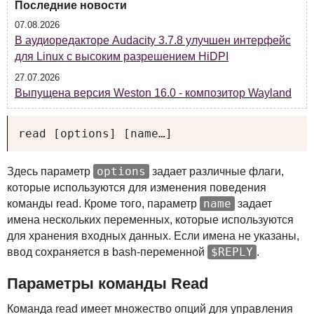
Последние новости
07.08.2026
В аудиоредакторе Audacity 3.7.8 улучшен интерфейс
для Linux с высоким разрешением HiDPI
27.07.2026
Выпущена версия Weston 16.0 - композитор Wayland
read [options] [name…]
options
Здесь параметр
задает различные флаги,
которые используются для изменения поведения
name
команды read. Кроме того, параметр
задает
имена нескольких переменных, которые используются
для хранения входных данных. Если имена не указаны,
$REPLY
ввод сохраняется в bash-переменной
.
Параметры команды Read
Команда read имеет множество опций для управления