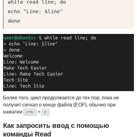
while read line; do

echo "Line: $line"

done
Более того, цикл продолжается до тех пор, пока не
получит сигнал о конце файла (
EOF
), обычно при
нажатии
+
CTRL
D
Как запросить ввод с помощью
команды Read