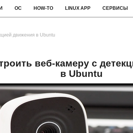
И
ОС
HOW-TO
LINUX APP
СЕРВИСЫ
екцией движения в Ubuntu
строить веб-камеру с детек
в Ubuntu