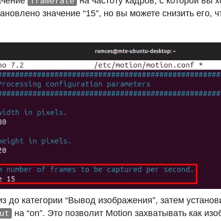
ачение
на частоту кадров, с которой вы 
framerate
новлено значение “15”, но вы можете снизить его, 
из до категории “Вывод изображения”, затем устано
на “on”. Это позволит Motion захватывать как изо
ut