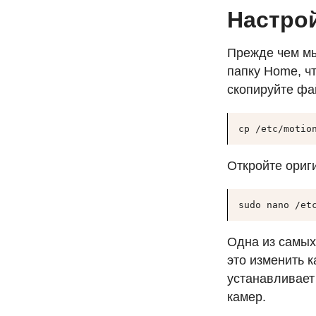
Настро
Прежде чем мы
папку Home, ч
скопируйте фа
cp /etc/motio
Откройте ориг
sudo nano /et
Одна из самых
это изменить 
устанавливает
камер.