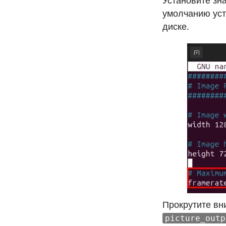
Установите зн
умолчанию уста
диске.
Прокрутите вн
picture_outp