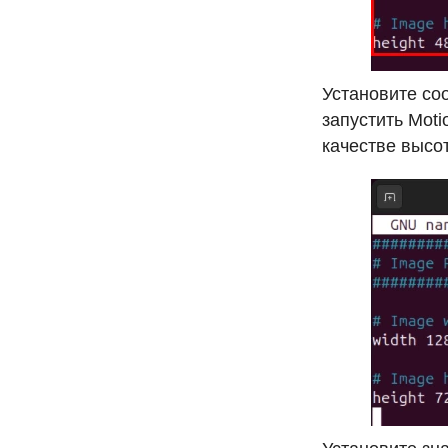
Установите со
запустить Moti
качестве высо