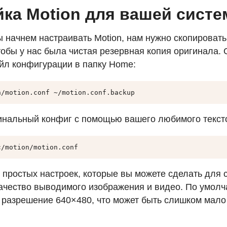
йка Motion для вашей сист
 начнем настраивать Motion, нам нужно скопироват
тобы у нас была чистая резервная копия оригинала.
йл конфигурации в папку Home:
n/motion.conf ~/motion.conf.backup
инальный конфиг с помощью вашего любимого тексто
c/motion/motion.conf
 простых настроек, которые вы можете сделать для с
качество выводимого изображения и видео. По умол
 разрешение 640×480, что может быть слишком мало