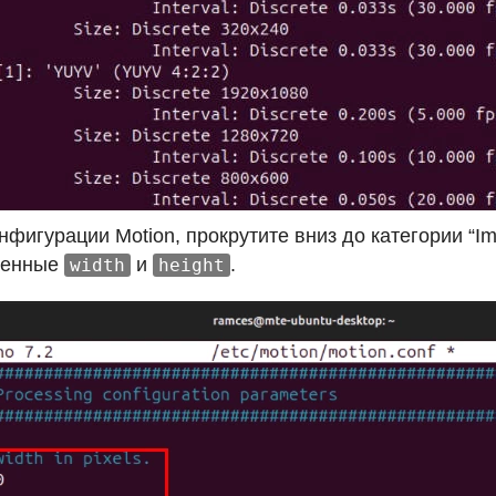
нфигурации Motion, прокрутите вниз до категории “Im
менные
и
.
width
height