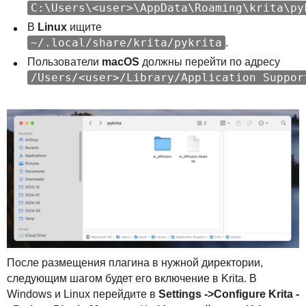
C:\Users\<user>\AppData\Roaming\krita\py
В
Linux
ищите
~/.local/share/krita/pykrita
.
Пользователи
macOS
должны перейти по адресу
/Users/<user>/Library/Application Suppor
После размещения плагина в нужной директории,
следующим шагом будет его включение в Krita. В
Windows и Linux перейдите в
Settings ->Configure Krita -