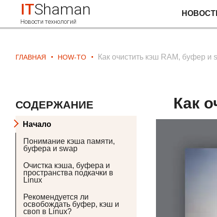
IT
Shaman
НОВОСТ
Новости технологий
Как очистить кэш RAM, буфер и s
ГЛАВНАЯ
HOW-TO
Как о
СОДЕРЖАНИЕ
Начало
Понимание кэша памяти,
буфера и swap
Очистка кэша, буфера и
пространства подкачки в
Linux
Рекомендуется ли
освобождать буфер, кэш и
своп в Linux?