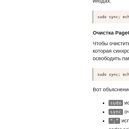
инодах.
sudo sync; ec
Очистка PageC
Чтобы очисти
которая синхро
освободить па
sudo sync; ec
Вот объяснени
ис
sudo
оч
sync
исп
“;”