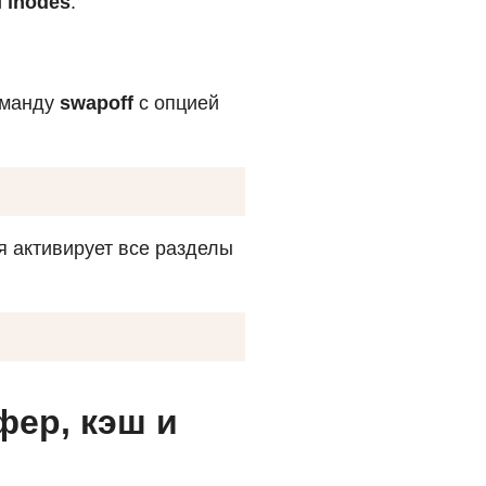
и
inodes
.
оманду
swapoff
с опцией
я активирует все разделы
фер, кэш и