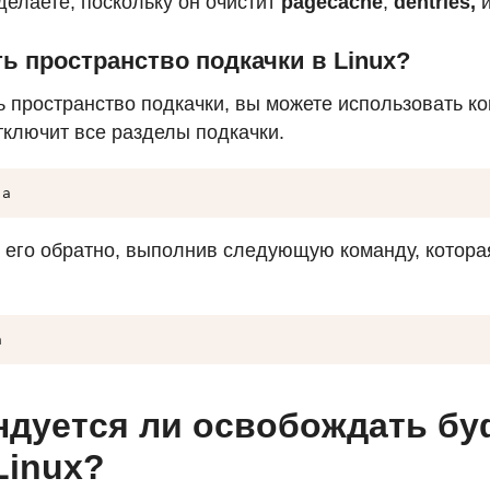
 делаете, поскольку он очистит
pagecache
,
dentries,
ть пространство подкачки в Linux?
ь пространство подкачки, вы можете использовать к
отключит все разделы подкачки.
-a
 его обратно, выполнив следующую команду, котора
a
дуется ли освобождать бу
Linux?