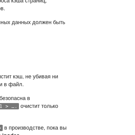
роса кэша страниц,
в.
нных данных должен быть
стит кэш, не убивая ни
и в файл.
безопасна в
очистит только
1 > ….
в производстве, пока вы
>