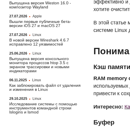
эффективно и 
Выпущена версия Weston 16.0 -
композитор Wayland
хотите очистит
27.07.2026
Apple
Вышли первые публичные бета-
В этой статье 
версии iOS 27 и macOS 27
системе Linux
27.07.2026
Linux
В новой версии Wireshark 4.6.7
исправлено 12 уязвимостей
Понима
25.06.2026
Linux
Выпущена версия консольного
монитора процессов htop 3.5 с
Кэш памят
экраном трассировки и новыми
индикаторами
RAM
memory 
06.11.2025
Linux
Как заблокировать файл от удаления
используемых 
и изменения в Linux
привести к со
29.10.2025
Linux
Исследование системы с помощью
Интересно:
Ка
инструментов командной строки
lslogins и lsmod
Буфер