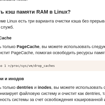
ть кэш памяти
RAM
в Linux?
ме Linux есть три варианта очистки кэша без преры
 служб.
Cache
ь только
PageCache
, вы можете использовать следу
истит PageCache, помогая освободить ресурсы памя
ho 1 >/proc/sys/vm/drop_caches
ри и инодов
ь только
dentries
и
inodes
, вы можете использовать
низирует файловую систему и очистит как dentries, т
ность системы за счет освобождения кэшированной 