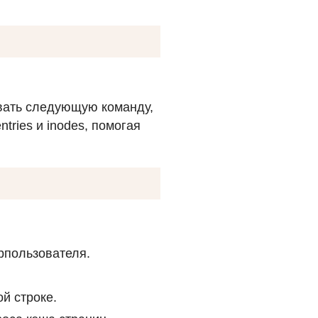
овать следующую команду,
tries и inodes, помогая
рпользователя.
й строке.