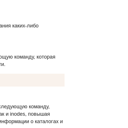
вания каких-либо
ющую команду, которая
ти.
 следующую команду,
ак и inodes, повышая
информации о каталогах и