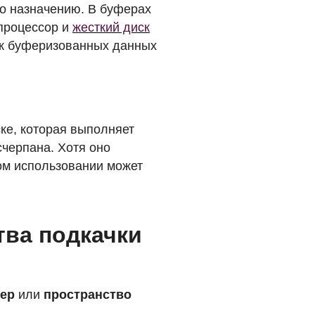
по назначению. В буферах
процессор и
жесткий диск
ок буферизованных данных
ке, которая выполняет
счерпана. Хотя оно
ом использовании может
тва подкачки
ер
или
пространство