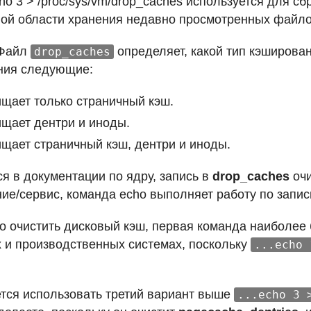
o 3 > /proc/sys/vm/drop_caches используется для сб
ой области хранения недавно просмотренных файло
 Файл
определяет, какой тип кэширова
drop_caches
ния следующие:
щает только страничный кэш.
щает дентри и иноды.
щает страничный кэш, дентри и иноды.
я в документации по ядру, запись в
drop_caches
очи
ие/сервис, команда echo выполняет работу по запис
о очистить дисковый кэш, первая команда наиболее 
 и производственных системах, поскольку
...echo 
тся использовать третий вариант выше
...echo 3 