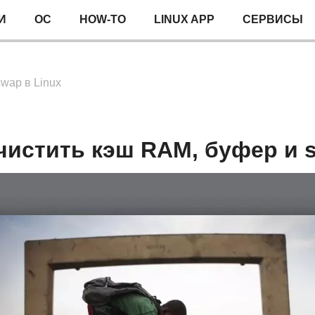
И
ОС
HOW-TO
LINUX APP
СЕРВИСЫ
wap в Linux
чистить кэш RAM, буфер и s