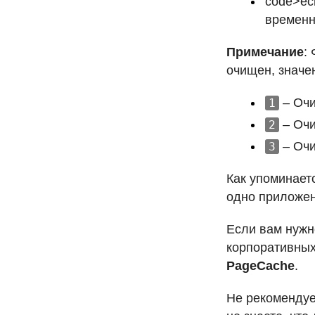
code>ech
временн
Примечание
:
очищен, значе
– Очи
1
– Очи
2
– Очи
3
Как упоминаетс
одно приложен
Если вам нужн
корпоративных
PageCache
.
Не рекомендуе