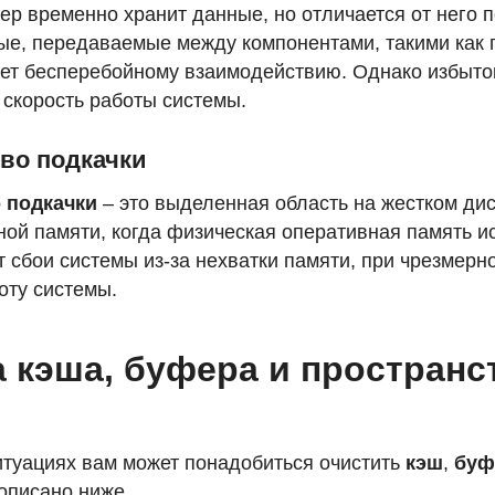
фер временно хранит данные, но отличается от него 
ые, передаваемые между компонентами, такими как 
ует бесперебойному взаимодействию. Однако избыт
 скорость работы системы.
во подкачки
 подкачки
– это выделенная область на жестком дис
ной памяти, когда физическая оперативная память и
 сбои системы из-за нехватки памяти, при чрезмерн
оту системы.
 кэша, буфера и пространс
итуациях вам может понадобиться очистить
кэш
,
буф
 описано ниже.