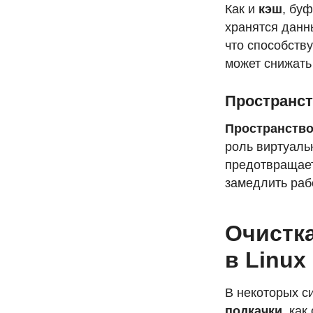
Как и
кэш
, бу
хранятся данн
что способств
может снижать
Пространст
Пространство
роль виртуаль
предотвращает
замедлить раб
Очистка
в Linux
В некоторых с
подкачки
, как