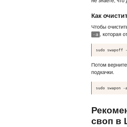
не знаете, что
Как очисти
Чтобы очистит
, которая 
-a
sudo swapoff 
Потом верните
подкачки.
sudo swapon -
Рекомен
своп в 