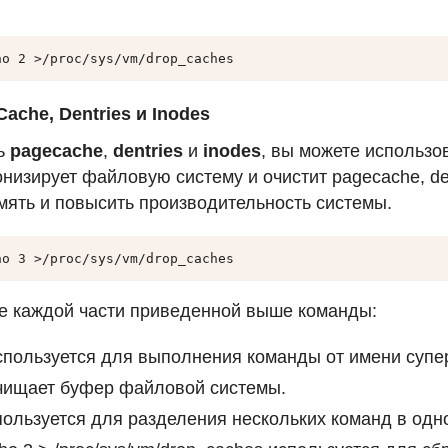
ho 2 >/proc/sys/vm/drop_caches
ache, Dentries и Inodes
ть
pagecache
,
dentries
и
inodes
, вы можете использ
низирует файловую систему и очистит pagecache, den
мять и повысить производительность системы.
ho 3 >/proc/sys/vm/drop_caches 
е каждой части приведенной выше команды:
пользуется для выполнения команды от имени супе
ищает буфер файловой системы.
ользуется для разделения нескольких команд в одно