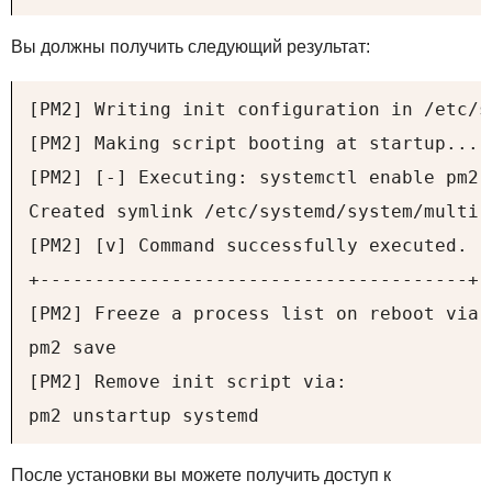
Вы должны получить следующий результат:
[PM2] Writing init configuration in /etc/s
[PM2] Making script booting at startup...

[PM2] [-] Executing: systemctl enable pm2-r
Created symlink /etc/systemd/system/multi-
[PM2] [v] Command successfully executed.

+---------------------------------------+

[PM2] Freeze a process list on reboot via:

pm2 save

[PM2] Remove init script via:

pm2 unstartup systemd
После установки вы можете получить доступ к