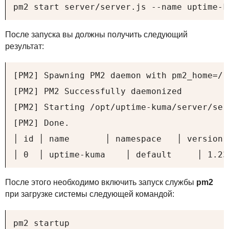
pm2 start server/server.js --name uptime-k
После запуска вы должны получить следующий
результат:
[PM2] Spawning PM2 daemon with pm2_home=/ro
[PM2] PM2 Successfully daemonized

[PM2] Starting /opt/uptime-kuma/server/ser
[PM2] Done.

│ id │ name       │ namespace   │ version 
│ 0  │ uptime-kuma    │ default     │ 1.23
После этого необходимо включить запуск службы
pm2
при загрузке системы следующей командой:
pm2 startup