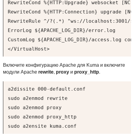
RewriteCond %{HTTP:Upgrade} websocket [NC]

RewriteCond %{HTTP:Connection} upgrade [NC]
RewriteRule ^/?(.*) "ws://localhost:3001/$1
ErrorLog ${APACHE_LOG_DIR}/error.log

CustomLog ${APACHE_LOG_DIR}/access.log comb
</VirtualHost>
Включите конфигурацию Apache для Kuma и включите
модули Apache
rewrite
,
proxy
и
proxy_http
.
a2dissite 000-default.conf

sudo a2enmod rewrite

sudo a2enmod proxy

sudo a2enmod proxy_http

sudo a2ensite kuma.conf