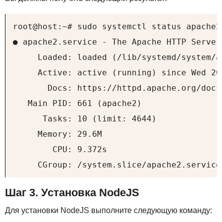
root@host:~# sudo systemctl status apache2

● apache2.service - The Apache HTTP Server

     Loaded: loaded (/lib/systemd/system/a
     Active: active (running) since Wed 20
       Docs: https://httpd.apache.org/docs/
   Main PID: 661 (apache2)

      Tasks: 10 (limit: 4644)

     Memory: 29.6M

        CPU: 9.372s

     CGroup: /system.slice/apache2.service
Шаг 3. Установка NodeJS
Для установки NodeJS выполните следующую команду: