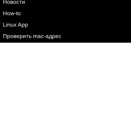
Новости
How-to
Linux App
Проверить mac-адрес
Зачем этот сайт?
Политика
Наша команда
Список всех уязвимостей
Операционные системы
2009 - 2026