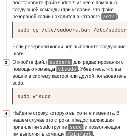
восстановите файл sudoers из нее с помощью
следующей команды (при условии, что файл
/etc
резервной копии находится в каталоге
).
sudo cp /etc/sudoers.bak /etc/sudoers
Если резервной копии нет, выполните следующие
шаги.
sudoers
Откройте файл
для редактирования с
visudo
помощью команды
. Убедитесь, что вы
вошли в систему как root или другой пользователь
sudo.
sudo visudo
Найдите строку, которую вы хотите изменить. В
нашем случае это строка, предоставляющая
sudo
привилегии sudo группе
и позволяющая
/bin/apt
им выполнять команду
.