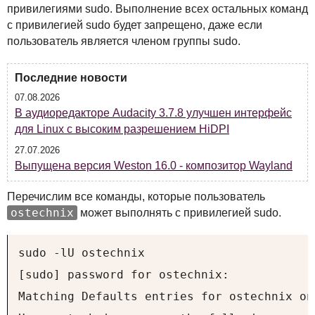
привилегиями sudo. Выполнение всех остальных команд
с привилегией sudo будет запрещено, даже если
пользователь является членом группы sudo.
Последние новости
07.08.2026
В аудиоредакторе Audacity 3.7.8 улучшен интерфейс
для Linux с высоким разрешением HiDPI
27.07.2026
Выпущена версия Weston 16.0 - композитор Wayland
Перечислим все команды, которые пользователь
ostechnix
может выполнять с привилегией sudo.
sudo -lU ostechnix

[sudo] password for ostechnix: 

Matching Defaults entries for ostechnix on