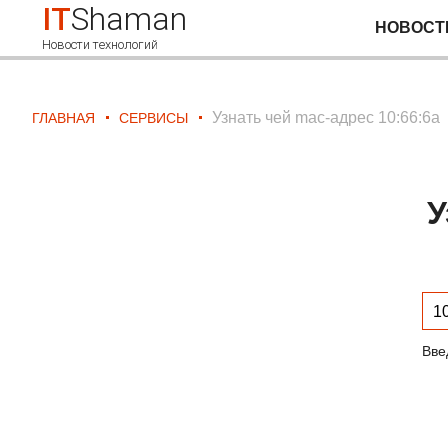
IT
Shaman
НОВОСТ
Новости технологий
Узнать чей mac-адрес 10:66:6a
ГЛАВНАЯ
СЕРВИСЫ
У
Вве