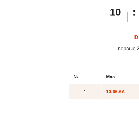
10
:
ID
первые 2
№
Mac
1
10:66:6A