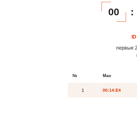
00
:
ID
первые 2
№
Mac
1
00:14:E4