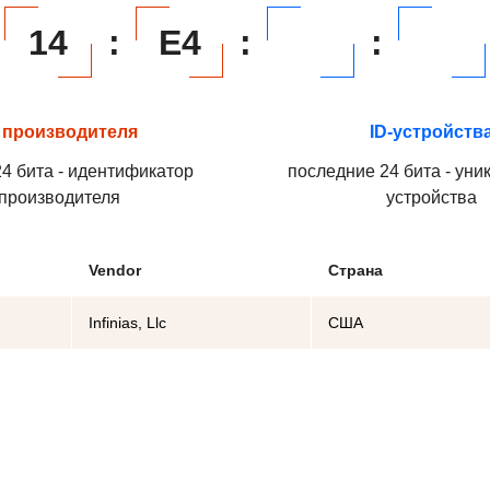
14
:
E4
:
:
 производителя
ID-устройств
4 бита - идентификатор
последние 24 бита - уни
производителя
устройства
Vendor
Страна
Infinias, Llc
США