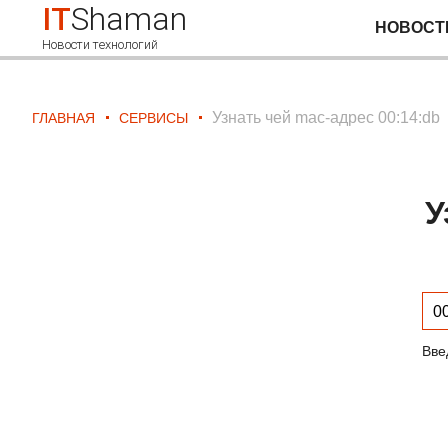
IT
Shaman
НОВОСТ
Новости технологий
Узнать чей mac-адрес 00:14:db
ГЛАВНАЯ
СЕРВИСЫ
У
Вве