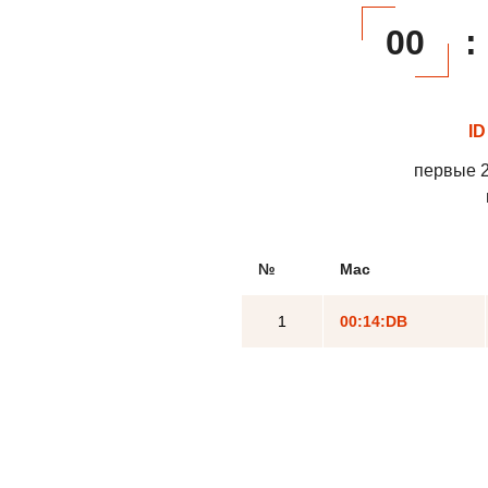
00
:
ID
первые 2
№
Mac
1
00:14:DB