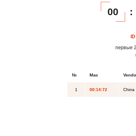
00
:
ID
первые 2
№
Mac
Vendo
1
00:14:72
China 