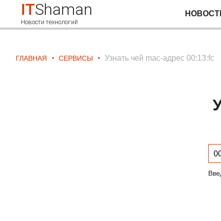
IT
Shaman
НОВОСТ
Новости технологий
Узнать чей mac-адрес 00:13:fc
ГЛАВНАЯ
СЕРВИСЫ
У
Вве