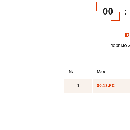
00
:
ID
первые 2
№
Mac
1
00:13:FC