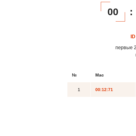
00
:
ID
первые 2
№
Mac
1
00:12:71