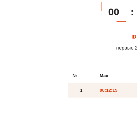
00
:
ID
первые 2
№
Mac
1
00:12:15