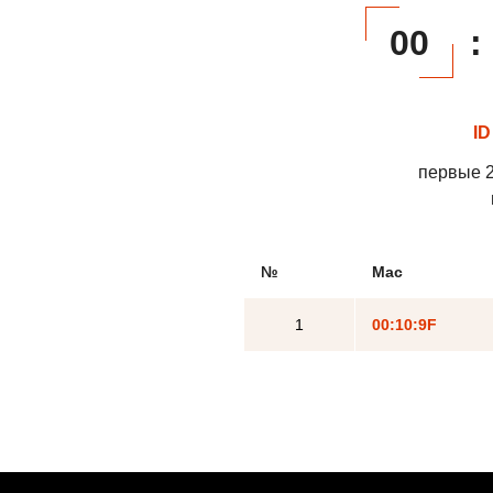
00
:
ID
первые 2
№
Mac
1
00:10:9F