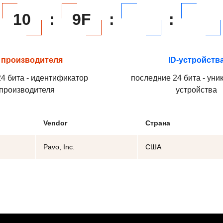
10
:
9F
:
:
 производителя
ID-устройств
4 бита - идентификатор
последние 24 бита - уни
производителя
устройства
Vendor
Страна
Pavo, Inc.
США