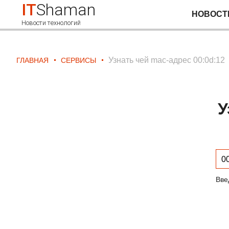
IT
Shaman
НОВОСТ
Новости технологий
Узнать чей mac-адрес 00:0d:12
ГЛАВНАЯ
СЕРВИСЫ
У
Вве