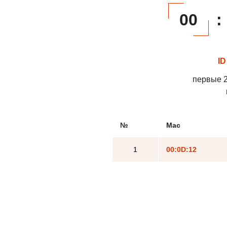
00
:
ID
первые 2
№
Mac
1
00:0D:12