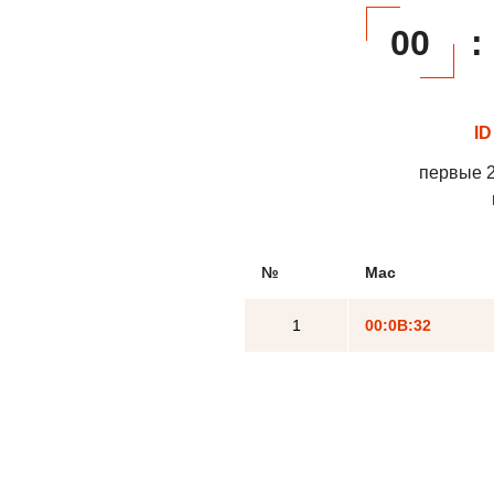
00
:
ID
первые 2
№
Mac
1
00:0B:32