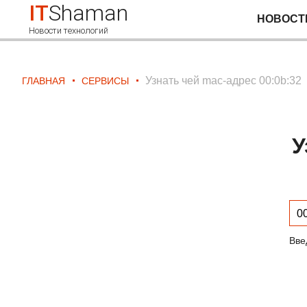
IT
Shaman
НОВОСТ
Новости технологий
Узнать чей mac-адрес 00:0b:32
ГЛАВНАЯ
СЕРВИСЫ
У
Вве