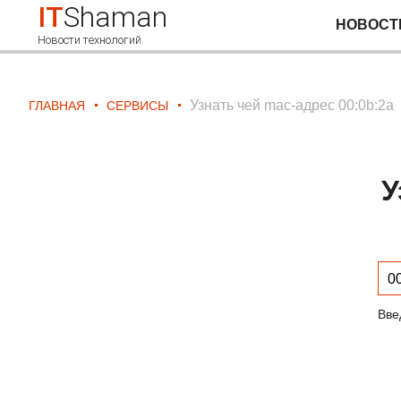
IT
Shaman
НОВОСТ
Новости технологий
Узнать чей mac-адрес 00:0b:2a
ГЛАВНАЯ
СЕРВИСЫ
У
Вве