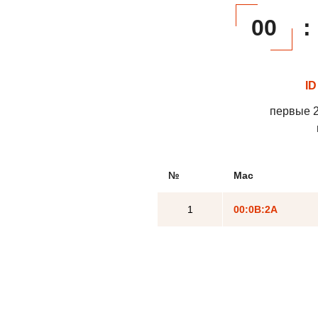
00
:
ID
первые 2
№
Mac
1
00:0B:2A