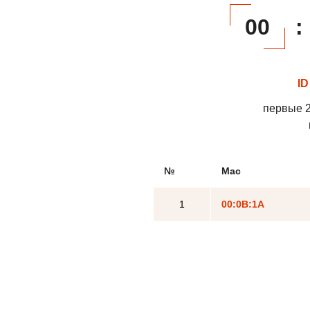
00
:
ID
первые 2
№
Mac
1
00:0B:1A