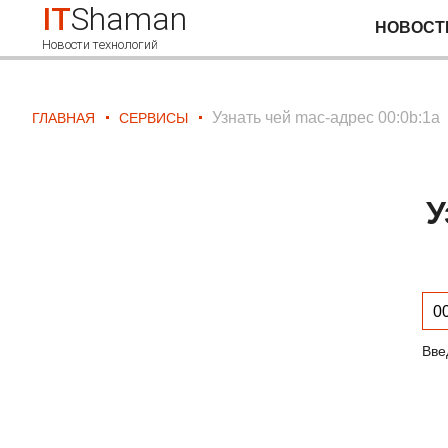
IT
Shaman
НОВОСТ
Новости технологий
Узнать чей mac-адрес 00:0b:1a
ГЛАВНАЯ
СЕРВИСЫ
У
Вве