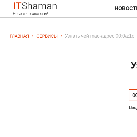
IT
Shaman
НОВОСТ
Новости технологий
Узнать чей mac-адрес 00:0a:1c
ГЛАВНАЯ
СЕРВИСЫ
У
Вве