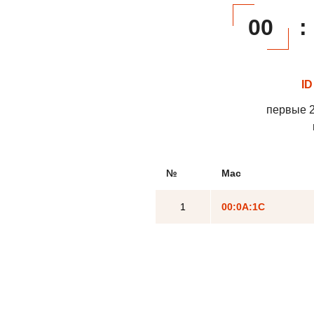
00
:
ID
первые 2
№
Mac
1
00:0A:1C