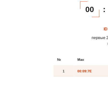
00
:
ID
первые 2
№
Mac
1
00:09:7E