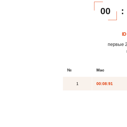
00
:
ID
первые 2
№
Mac
1
00:08:91