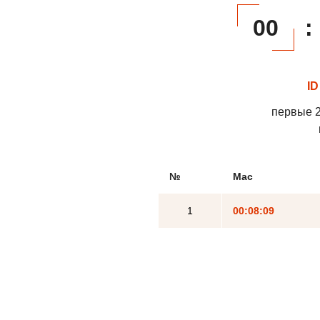
00
:
ID
первые 2
№
Mac
1
00:08:09