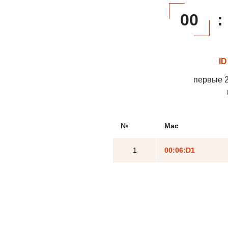
00
:
ID
первые 2
№
Mac
1
00:06:D1