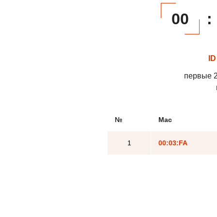
00
:
ID
первые 2
№
Mac
1
00:03:FA