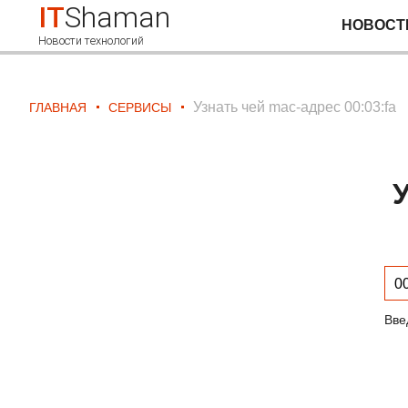
IT
Shaman
НОВОСТ
Новости технологий
Узнать чей mac-адрес 00:03:fa
ГЛАВНАЯ
СЕРВИСЫ
У
Вве