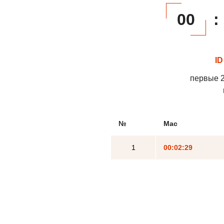
00
:
ID
первые 2
№
Mac
1
00:02:29