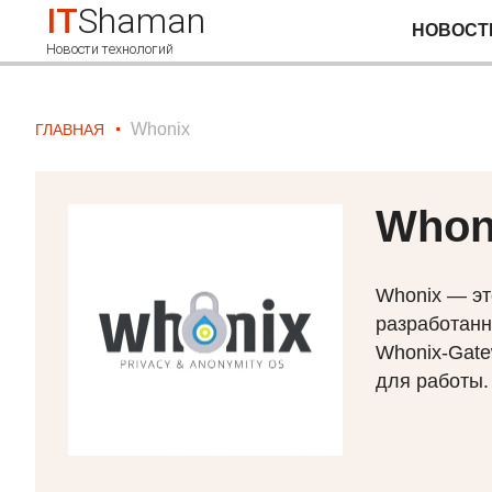
IT
Shaman
НОВОСТ
Новости технологий
Whonix
ГЛАВНАЯ
Whon
Whonix — эт
разработанн
Whonix-Gate
для работы.