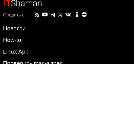
IT
Shaman
Следить в
Новости
How-to
Linux App
Проверить mac-адрес
Зачем этот сайт?
Политика
Наша команда
Список всех уязвимостей
Операционные системы