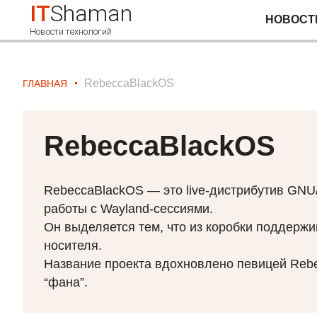
IT
Shaman
НОВОСТ
Новости технологий
RebeccaBlackOS
ГЛАВНАЯ
RebeccaBlackOS
RebeccaBlackOS — это live-дистрибутив
GNU
работы с Wayland-сессиями.
Он выделяется тем, что из коробки поддержи
носителя.
Название проекта вдохновлено певицей Rebec
“фана”.