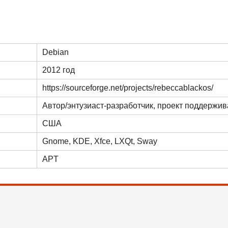
Debian
2012 год
https://sourceforge.net/projects/rebeccablackos/
Автор/энтузиаст-разработчик, проект поддержи
США
Gnome
,
KDE
,
Xfce
,
LXQt
,
Sway
APT