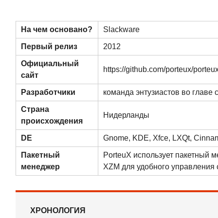
На чем основано?
Slackware
Первый релиз
2012
Официальный
https://github.com/porteux/porteu
сайт
Разработчики
команда энтузиастов во главе
Страна
Нидерланды
происхождения
DE
Gnome
,
KDE
,
Xfce
,
LXQt
,
Cinna
Пакетный
PorteuX использует пакетный м
менеджер
XZM для удобного управления 
ХРОНОЛОГИЯ