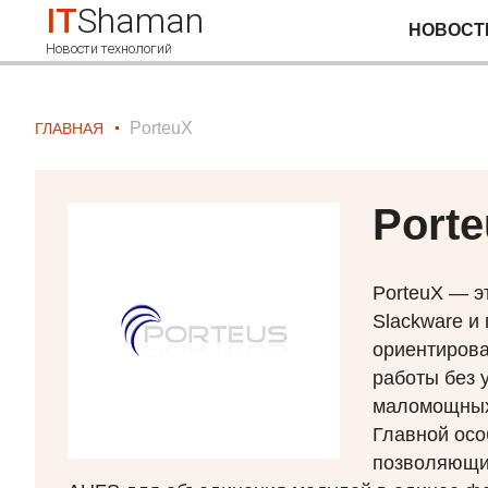
IT
Shaman
НОВОСТ
Новости технологий
PorteuX
ГЛАВНАЯ
Port
PorteuX — э
Slackware и
ориентирова
работы без 
маломощных
Главной осо
позволяющие