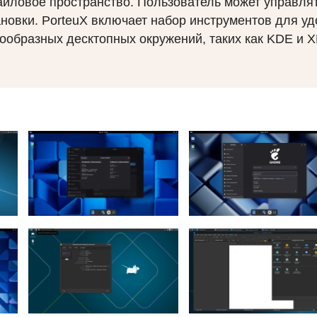
йловое пространство. Пользователь может управлят
новки. PorteuX включает набор инструментов для уд
нообразных десктопных окружений, таких как
KDE
и
X