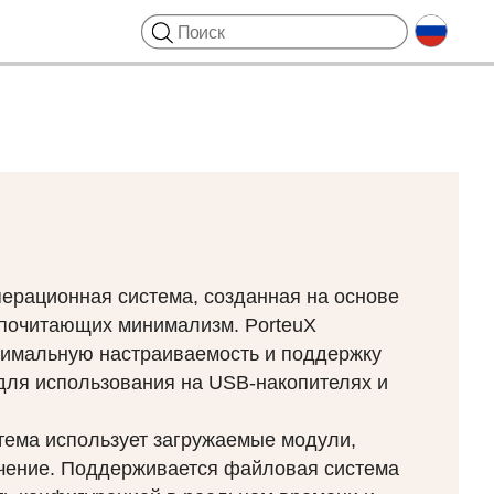
перационная система, созданная на основе
дпочитающих минимализм. PorteuX
симальную настраиваемость и поддержку
 для использования на
USB
-накопителях и
тема использует загружаемые модули,
чение. Поддерживается файловая система