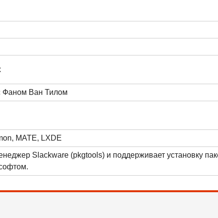
x
 с Фаном Ван Тилом
mon
,
MATE
,
LXDE
енеджер Slackware (pkgtools) и поддерживает установку пак
софтом.