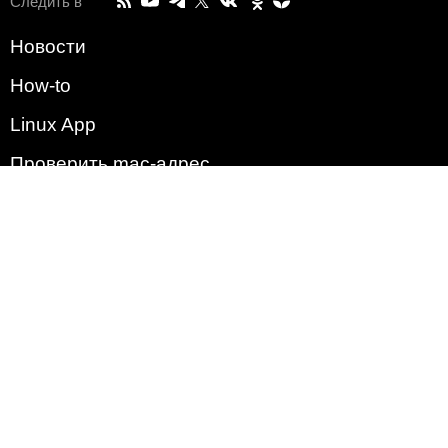
Следить в
Новости
How-to
Linux App
Проверить mac-адрес
Зачем этот сайт?
Политика
Наша команда
Список всех уязвимостей
Операционные системы
2009 - 2026