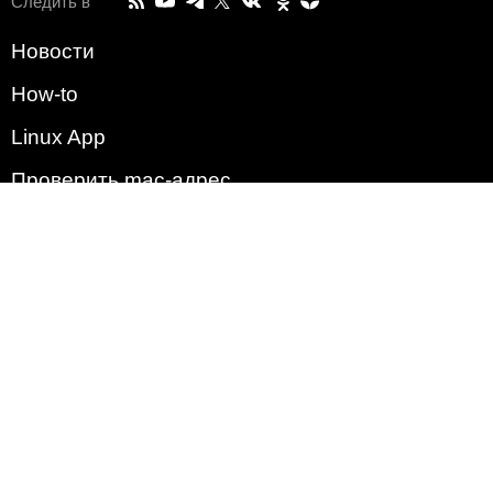
Следить в
Новости
How-to
Linux App
Проверить mac-адрес
Зачем этот сайт?
Политика
Наша команда
Список всех уязвимостей
Операционные системы
2009 - 2026