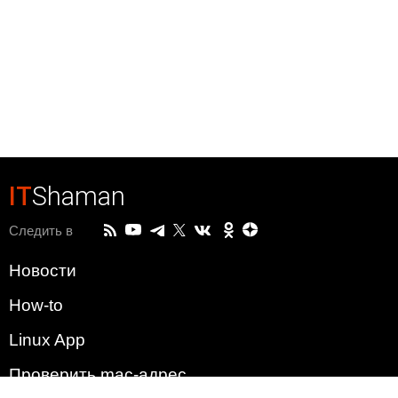
IT
Shaman
Следить в
Новости
How-to
Linux App
Проверить mac-адрес