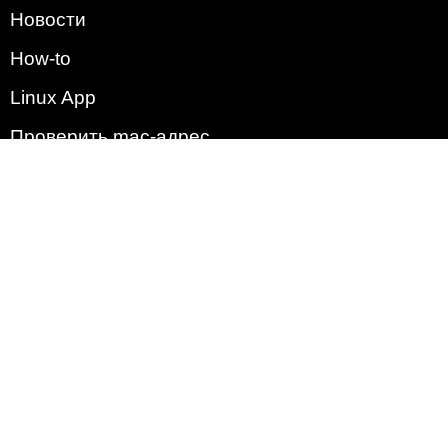
Новости
How-to
Linux App
Проверить mac-адрес
Зачем этот сайт?
Политика
Наша команда
Список всех уязвимостей
Операционные системы
2009 - 2026