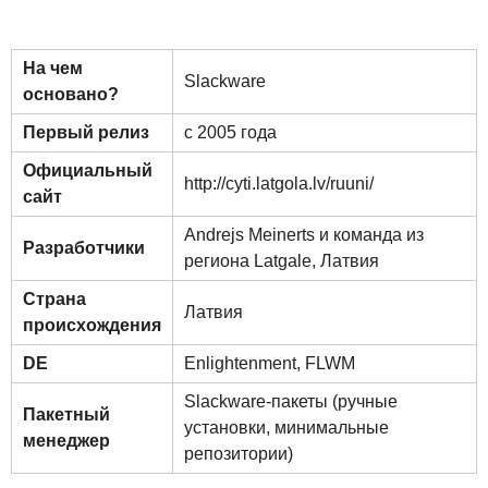
На чем
Slackware
основано?
Первый релиз
с 2005 года
Официальный
http://cyti.latgola.lv/ruuni/
сайт
Andrejs Meinerts и команда из
Разработчики
региона Latgale, Латвия
Страна
Латвия
происхождения
DE
Enlightenment
,
FLWM
Slackware-пакеты (ручные
Пакетный
установки, минимальные
менеджер
репозитории)