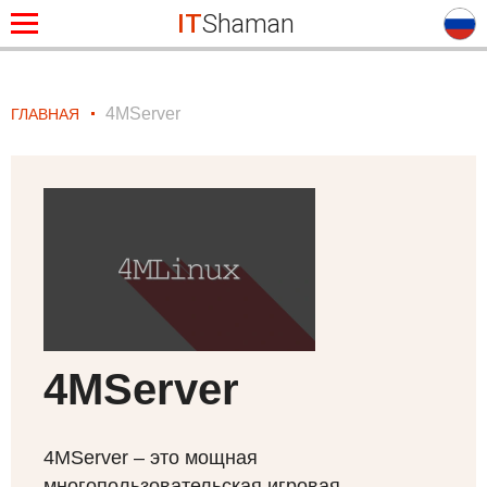
IT
Shaman
4MServer
ГЛАВНАЯ
4MServer
4MServer – это мощная
многопользовательская игровая