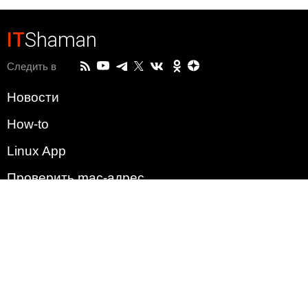
IT
Shaman
Следить в
Новости
How-to
Linux App
Проверить mac-адрес
Зачем этот сайт?
Политика
Наша команда
Список всех уязвимостей