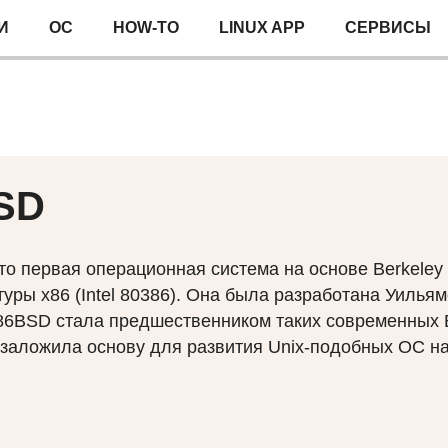
И
ОС
HOW-TO
LINUX APP
СЕРВИСЫ
SD
 первая операционная система на основе Berkeley So
уры x86 (Intel 80386). Она была разработана Уильям
386BSD стала предшественником таких современных
заложила основу для развития Unix-подобных ОС на