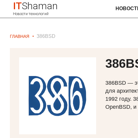
IT
Shaman
НОВОСТ
Новости технологий
386BSD
ГЛАВНАЯ
386B
386BSD — это
для архитект
1992 году. 
OpenBSD, и 