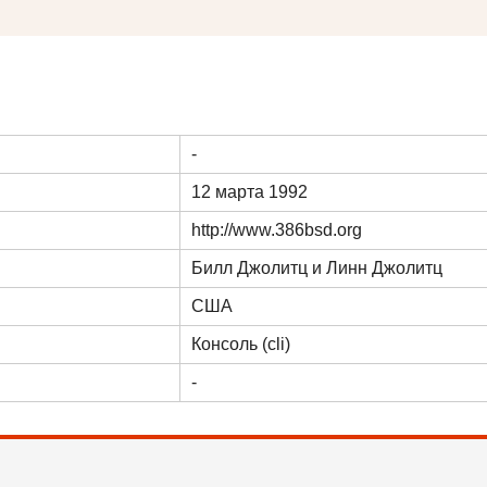
-
12 марта 1992
http://www.386bsd.org
Билл Джолитц и Линн Джолитц
США
Консоль (cli)
-