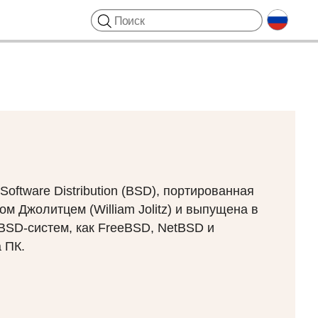
ftware Distribution (
BSD
), портированная
ом Джолитцем (William Jolitz) и выпущена в
BSD
-систем, как FreeBSD, NetBSD и
 ПК.