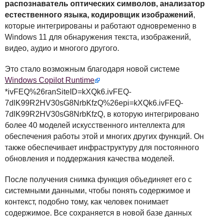
распознаватель оптических символов, анализатор
естественного языка, кодировщик изображений
,
которые интегрированы и работают одновременно в
Windows 11 для обнаружения текста, изображений,
видео, аудио и многого другого.
Это стало возможным благодаря новой системе
Windows Copilot Runtime
*ivFEQ%26ranSiteID=kXQk6.ivFEQ-
7dlK99R2HV30sG8NrbKfzQ%26epi=kXQk6.ivFEQ-
7dlK99R2HV30sG8NrbKfzQ, в которую интегрировано
более 40 моделей искусственного интеллекта для
обеспечения работы этой и многих других функций. Он
также обеспечивает инфраструктуру для постоянного
обновления и поддержания качества моделей.
После получения снимка функция объединяет его с
системными данными, чтобы понять содержимое и
контекст, подобно тому, как человек понимает
содержимое. Все сохраняется в новой базе данных