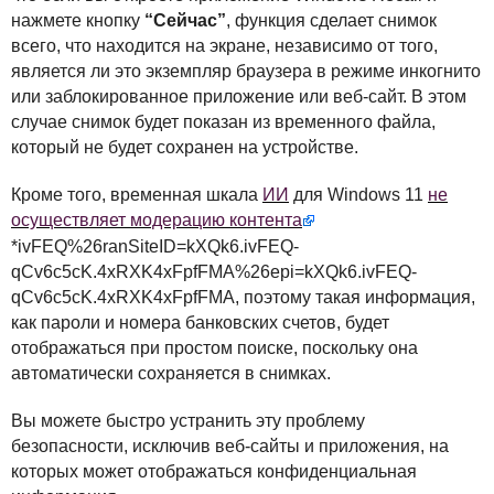
нажмете кнопку
“Сейчас”
, функция сделает снимок
всего, что находится на экране, независимо от того,
является ли это экземпляр браузера в режиме инкогнито
или заблокированное приложение или веб-сайт. В этом
случае снимок будет показан из временного файла,
который не будет сохранен на устройстве.
Кроме того, временная шкала
ИИ
для Windows 11
не
осуществляет модерацию контента
*ivFEQ%26ranSiteID=kXQk6.ivFEQ-
qCv6c5cK.4xRXK4xFpfFMA%26epi=kXQk6.ivFEQ-
qCv6c5cK.4xRXK4xFpfFMA, поэтому такая информация,
как пароли и номера банковских счетов, будет
отображаться при простом поиске, поскольку она
автоматически сохраняется в снимках.
Вы можете быстро устранить эту проблему
безопасности, исключив веб-сайты и приложения, на
которых может отображаться конфиденциальная