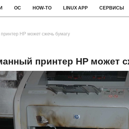
И
ОС
HOW-TO
LINUX APP
СЕРВИСЫ
принтер HP может сжечь бумагу
анный принтер HP может с