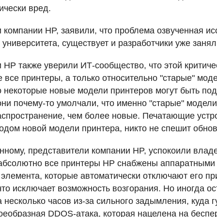
ически вред.
 компании HP, заявили, что проблема озвученная и
 университета, существует и разработчики уже заня
 HP также уверили ИТ-сообщество, что этой критиче
 все принтеры, а только относительно "старые" моде
о некоторые новые модели принтеров могут быть по
 они почему-то умолчали, что именно "старые" модел
спространение, чем более новые. Печатающие устр
ходом новой модели принтера, никто не спешит обнов
анному, представители компании HP, успокоили влад
 абсолютно все принтеры HP снабжены аппаратными
элемента, которые автоматически отключают его пр
что исключает возможность возгорания. Но иногда о
 несколько часов из-за сильного задымления, куда г
оеобразная DDOS-атака, которая нацелена на беспе