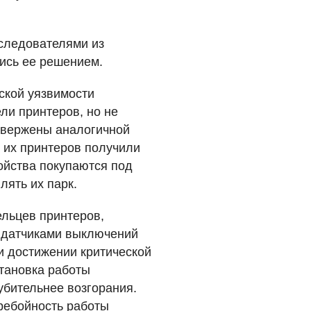
сследователями из
лись ее решением.
ской уязвимости
ли принтеров, но не
двержены аналогичной
и их принтеров получили
ойства покупаются под
лять их парк.
ельцев принтеров,
 датчиками выключений
и достижении критической
становка работы
убительнее возгорания.
ребойность работы