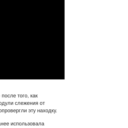
 после того, как
одули слежения от
опровергли эту находку.
анее использовала