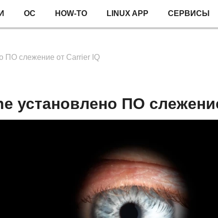
И
ОС
HOW-TO
LINUX APP
СЕРВИСЫ
 ПО слежение от Carrier IQ
ne установлено ПО слежение 