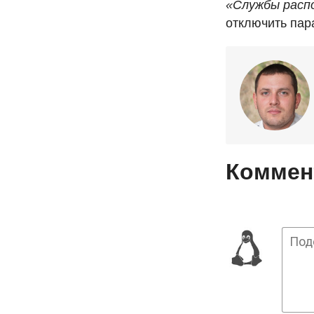
«Службы распо
отключить па
Коммент