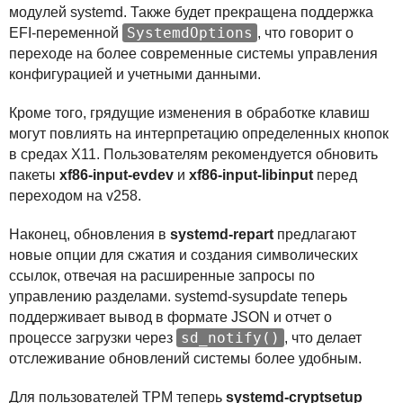
модулей systemd. Также будет прекращена поддержка
SystemdOptions
EFI
-переменной
, что говорит о
переходе на более современные системы управления
конфигурацией и учетными данными.
Кроме того, грядущие изменения в обработке клавиш
могут повлиять на интерпретацию определенных кнопок
в средах X11. Пользователям рекомендуется обновить
пакеты
xf86-input-evdev
и
xf86-input-libinput
перед
переходом на v258.
Наконец, обновления в
systemd-repart
предлагают
новые опции для сжатия и создания символических
ссылок, отвечая на расширенные запросы по
управлению разделами. systemd-sysupdate теперь
поддерживает вывод в формате
JSON
и отчет о
sd_notify()
процессе загрузки через
, что делает
отслеживание обновлений системы более удобным.
Для пользователей
TPM
теперь
systemd-cryptsetup