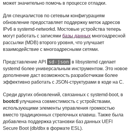
может значительно помочь в процессе отладки.
Для специалистов по сетевым конфигурациям
обновление предоставляет поддержку меток адресов
IPv6 в systemd-networkd. Мостовые устройства теперь
могут работать с записями
базы данных
многоадресной
рассылки (
MDB
) второго уровня, что улучшает
взаимодействие с многоадресными сетями.
sd-json
Представление
API
в libsystemd сделает
systemd более универсальным инструментом. Это новое
дополнение даст возможность разработчикам более
эффективно работать с
JSON
-структурами в коде на C.
Среди других обновлений, связанных с systemd-boot, в
bootctl
улучшена совместимость с устройствами,
использующими элементы управления громкостью
вместо традиционных стрелочных клавиш. Также была
добавлена поддержка установки баз данных
UEFI
Secure Boot (db/dbx в формате
ESL
).