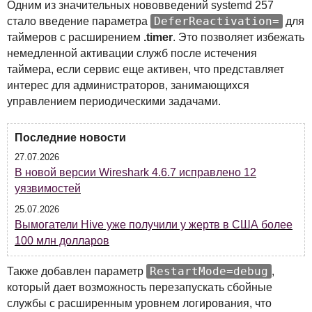
Одним из значительных нововведений systemd 257
DeferReactivation=
стало введение параметра
для
таймеров с расширением
.timer
. Это позволяет избежать
немедленной активации служб после истечения
таймера, если сервис еще активен, что представляет
интерес для администраторов, занимающихся
управлением периодическими задачами.
Последние новости
27.07.2026
В новой версии Wireshark 4.6.7 исправлено 12
уязвимостей
25.07.2026
Вымогатели Hive уже получили у жертв в США более
100 млн долларов
RestartMode=debug
Также добавлен параметр
,
который дает возможность перезапускать сбойные
службы с расширенным уровнем логирования, что