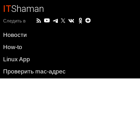
IT
Shaman
Следить в
Новости
How-to
Linux App
Проверить mac-адрес
Зачем этот сайт?
Политика
Наша команда
Список всех уязвимостей
Операционные системы