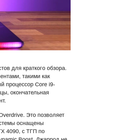
тов для краткого обзора.
ентами, такими как
й процессор Core i9-
зцы, окончательная
нт.
verdrive. Это позволяет
истемы оснащены
TX
4090, с
ТГП
по
ynamic Boost. Джаррод не