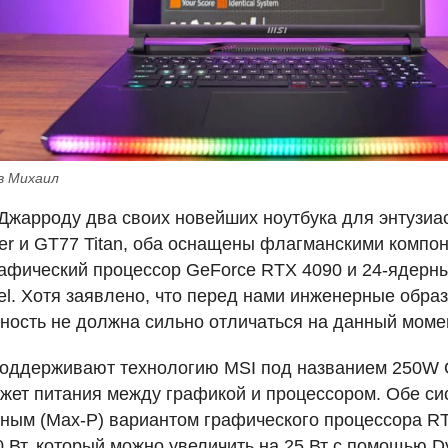
в Михаил
жарроду два своих новейших ноутбука для энтузиас
er и GT77 Titan, оба оснащены флагманскими компон
афический процессор GeForce
RTX
4090 и 24-ядерны
tel. Хотя заявлено, что перед нами инженерные обра
ность не должна сильно отличаться на данный моме
 поддерживают технологию
MSI
под названием 250W O
жет питания между графикой и процессором. Обе с
ным (Max-P) вариантом графического процессора
R
 Вт, который можно увеличить на 25 Вт с помощью D