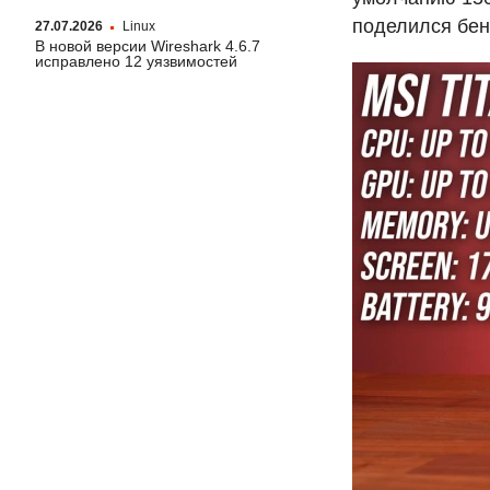
поделился бе
27.07.2026
Linux
В новой версии Wireshark 4.6.7
исправлено 12 уязвимостей