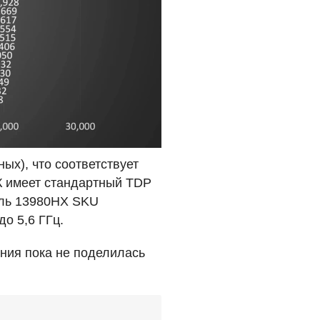
ых), что соответствует
К имеет стандартный
TDP
дель 13980HX
SKU
о 5,6 ГГц.
ния пока не поделилась