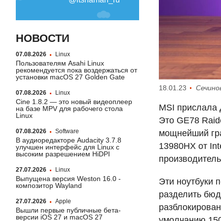
НОВОСТИ
07.08.2026
Linux
Пользователям Asahi Linux
рекомендуется пока воздержаться от
установки macOS 27 Golden Gate
18.01.23
Сечино
07.08.2026
Linux
Cine 1.8.2 — это новый видеоплеер
MSI
прислала Д
на базе MPV для рабочего стола
Linux
Это GE78 Raid
07.08.2026
Software
мощнейший гр
В аудиоредакторе Audacity 3.7.8
13980HX от In
улучшен интерфейс для Linux с
высоким разрешением HiDPI
производитель
27.07.2026
Linux
Выпущена версия Weston 16.0 -
Эти ноутбуки
композитор Wayland
разделить бюд
27.07.2026
Apple
разблокирован
Вышли первые публичные бета-
версии iOS 27 и macOS 27
умолчанию 150