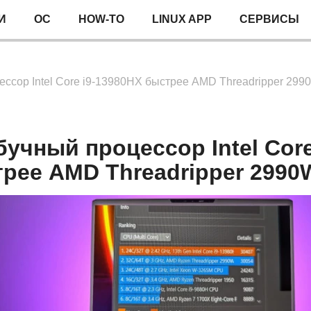
И
ОС
HOW-TO
LINUX APP
СЕРВИСЫ
ссор Intel Core i9-13980HX быстрее AMD Threadripper 299
учный процессор Intel Core
рее AMD Threadripper 2990