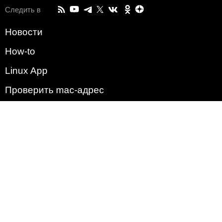
Следить в
Новости
How-to
Linux App
Проверить mac-адрес
Зачем этот сайт?
Политика
Наша команда
Список всех уязвимостей
Операционные системы
2009 - 2026