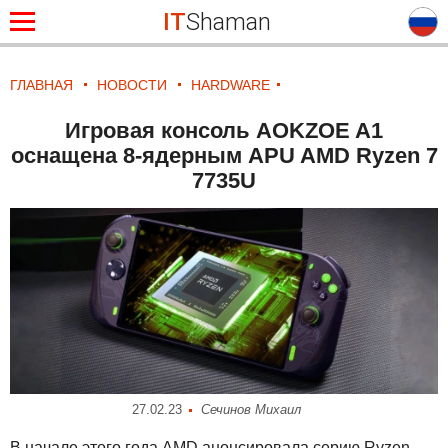
IT
Shaman
ГЛАВНАЯ
НОВОСТИ
HARDWARE
Игровая консоль AOKZOE A1
оснащена 8-ядерным APU AMD Ryzen 7
7735U
27.02.23
Сечинов Михаил
В начале этого года
AMD
анонсировала серию Ryzen