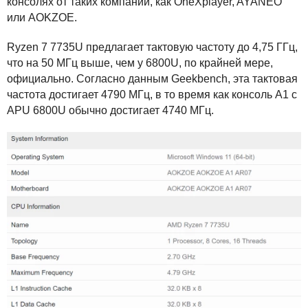
консолях от таких компаний, как OneXplayer,
AYANEO
или
AOKZOE
.
Ryzen 7 7735U предлагает тактовую частоту до 4,75 ГГц,
что на 50 МГц выше, чем у 6800U, по крайней мере,
официально. Согласно данным Geekbench, эта тактовая
частота достигает 4790 МГц, в то время как консоль A1 с
APU
6800U обычно достигает 4740 МГц.